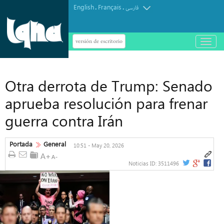
English
Français
.
.
فارسی
versión de escritorio
باز
و
بسته
کردن
منو
Otra derrota de Trump: Senado
aprueba resolución para frenar
guerra contra Irán
Portada
General
10:51 - May 20, 2026
Noticias ID:
3511496