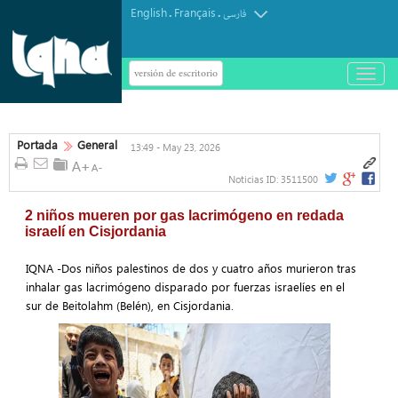
English
Français
.
.
فارسی
versión de escritorio
باز
و
بسته
کردن
منو
Portada
General
13:49 - May 23, 2026
Noticias ID:
3511500
2 niños mueren por gas lacrimógeno en redada
israelí en Cisjordania
IQNA -Dos niños palestinos de dos y cuatro años murieron tras
inhalar gas lacrimógeno disparado por fuerzas israelíes en el
sur de Beitolahm (Belén), en Cisjordania.