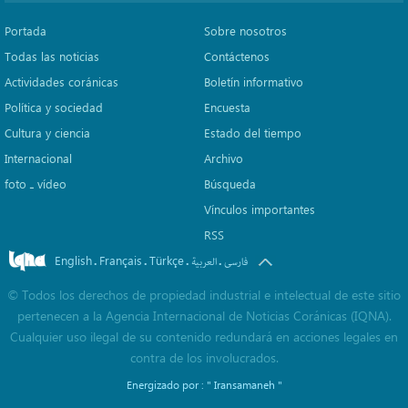
Portada
Sobre nosotros
Todas las noticias
Contáctenos
Actividades coránicas
Boletín informativo
Política y sociedad
Encuesta
Cultura y ciencia
Estado del tiempo
Internacional
Archivo
foto ـ vídeo
Búsqueda
Vínculos importantes
RSS
English
Français
Türkçe
.
.
.
.
فارسی
العربیة
©
Todos los derechos de propiedad industrial e intelectual de este sitio
pertenecen a la Agencia Internacional de Noticias Coránicas (IQNA).
Cualquier uso ilegal de su contenido redundará en acciones legales en
contra de los involucrados.
Energizado por :
" Iransamaneh "