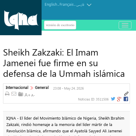
English
Français
.
.
فارسی
versión de escritorio
باز
و
بسته
کردن
منو
Sheikh Zakzaki: El Imam
Jamenei fue firme en su
defensa de la Ummah islámica
Internacional
General
23:08 - May 24, 2026
Noticias ID:
3511506
IQNA - El líder del Movimiento Islámico de Nigeria, Sheikh Ibrahim
Zakzaki, rindió homenaje a la memoria del líder mártir de la
Revolución Islámica, afirmando que el Ayatolá Sayyed Ali Jamenei