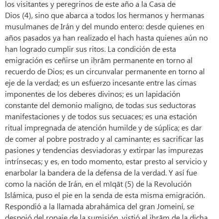
los visitantes y peregrinos de este año a la Casa de
Dios (4), sino que abarca a todos los hermanos y hermanas
musulmanes de Irán y del mundo entero: desde quienes en
años pasados ya han realizado el hach hasta quienes aún no
han logrado cumplir sus ritos. La condición de esta
emigración es ceñirse un iḥrām permanente en torno al
recuerdo de Dios; es un circunvalar permanente en torno al
eje de la verdad; es un esfuerzo incesante entre las cimas
imponentes de los deberes divinos; es un lapidación
constante del demonio maligno, de todas sus seductoras
manifestaciones y de todos sus secuaces; es una estación
ritual impregnada de atención humilde y de súplica; es dar
de comer al pobre postrado y al caminante; es sacrificar las
pasiones y tendencias desviadoras y extirpar las impurezas
intrínsecas; y es, en todo momento, estar presto al servicio y
enarbolar la bandera de la defensa de la verdad. Y así fue
como la nación de Irán, en el mīqāt (5) de la Revolución
Islámica, puso el pie en la senda de esta misma emigración.
Respondió a la llamada abrahámica del gran Jomeiní, se
despojó del ropaje de la sumisión, vistió el ihrām de la dicha