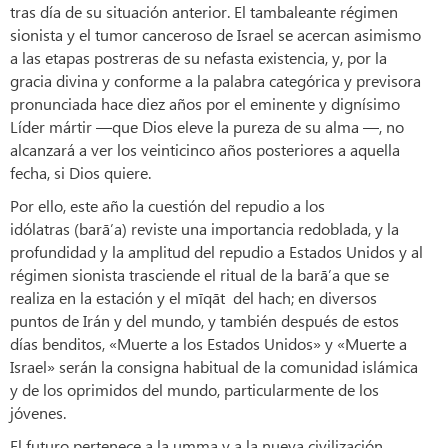
tras día de su situación anterior. El tambaleante régimen
sionista y el tumor canceroso de Israel se acercan asimismo
a las etapas postreras de su nefasta existencia, y, por la
gracia divina y conforme a la palabra categórica y previsora
pronunciada hace diez años por el eminente y dignísimo
Líder mártir —que Dios eleve la pureza de su alma —, no
alcanzará a ver los veinticinco años posteriores a aquella
fecha, si Dios quiere.
Por ello, este año la cuestión del repudio a los
idólatras (barā’a) reviste una importancia redoblada, y la
profundidad y la amplitud del repudio a Estados Unidos y al
régimen sionista trasciende el ritual de la barā’a que se
realiza en la estación y el mīqāt del hach; en diversos
puntos de Irán y del mundo, y también después de estos
días benditos, «Muerte a los Estados Unidos» y «Muerte a
Israel» serán la consigna habitual de la comunidad islámica
y de los oprimidos del mundo, particularmente de los
jóvenes.
El futuro pertenece a la umma y a la nueva civilización