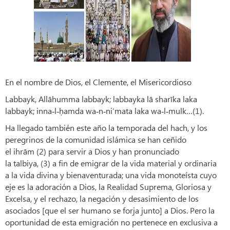
En el nombre de Dios, el Clemente, el Misericordioso
Labbayk, Allāhumma labbayk; labbayka lā sharīka laka
labbayk; inna‑l‑ḥamda wa‑n‑ni‘mata laka wa‑l‑mulk…(1).
Ha llegado también este año la temporada del hach, y los
peregrinos de la comunidad islámica se han ceñido
el ihrām (2) para servir a Dios y han pronunciado
la talbiya, (3) a fin de emigrar de la vida material y ordinaria
a la vida divina y bienaventurada; una vida monoteísta cuyo
eje es la adoración a Dios, la Realidad Suprema, Gloriosa y
Excelsa, y el rechazo, la negación y desasimiento de los
asociados [que el ser humano se forja junto] a Dios. Pero la
oportunidad de esta emigración no pertenece en exclusiva a