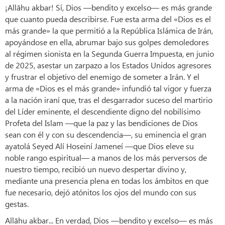
¡Allāhu akbar! Sí, Dios —bendito y excelso— es más grande
que cuanto pueda describirse. Fue esta arma del «Dios es el
más grande» la que permitió a la República Islámica de Irán,
apoyándose en ella, abrumar bajo sus golpes demoledores
al régimen sionista en la Segunda Guerra Impuesta, en junio
de 2025, asestar un zarpazo a los Estados Unidos agresores
y frustrar el objetivo del enemigo de someter a Irán. Y el
arma de «Dios es el más grande» infundió tal vigor y fuerza
a la nación iraní que, tras el desgarrador suceso del martirio
del Líder eminente, el descendiente digno del nobilísimo
Profeta del Islam —que la paz y las bendiciones de Dios
sean con él y con su descendencia—, su eminencia el gran
ayatolá Seyed Alí Hoseiní Jameneí —que Dios eleve su
noble rango espiritual— a manos de los más perversos de
nuestro tiempo, recibió un nuevo despertar divino y,
mediante una presencia plena en todas los ámbitos en que
fue necesario, dejó atónitos los ojos del mundo con sus
gestas.
Allāhu akbar... En verdad, Dios —bendito y excelso— es más