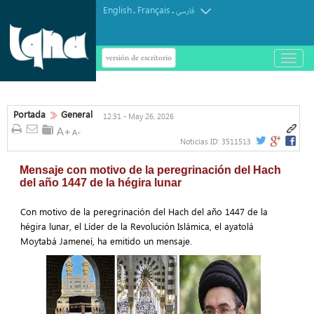
English
Français
.
.
فارسی
versión de escritorio
باز
و
بسته
کردن
منو
Portada
General
12:31 - May 26, 2026
Noticias ID:
3511513
Mensaje con motivo de la peregrinación del Hach
del año 1447 de la hégira lunar
Con motivo de la peregrinación del Hach del año 1447 de la
hégira lunar, el Líder de la Revolución Islámica, el ayatolá
Moytabá Jameneí, ha emitido un mensaje.