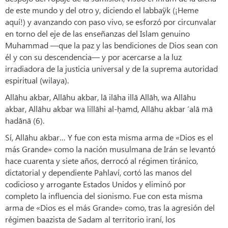
de este mundo y del otro y, diciendo el labbaÿk (¡Heme
aquí!) y avanzando con paso vivo, se esforzó por circunvalar
en torno del eje de las enseñanzas del Islam genuino
Muhammad —que la paz y las bendiciones de Dios sean con
él y con su descendencia— y por acercarse a la luz
irradiadora de la justicia universal y de la suprema autoridad
espiritual (wilaya).
Allāhu akbar, Allāhu akbar, lā ilāha illā Allāh, wa Allāhu
akbar, Allāhu akbar wa lillāhi al-ḥamd, Allāhu akbar ‘alā mā
hadānā (6).
Sí, Allāhu akbar… Y fue con esta misma arma de «Dios es el
más Grande» como la nación musulmana de Irán se levantó
hace cuarenta y siete años, derrocó al régimen tiránico,
dictatorial y dependiente Pahlaví, cortó las manos del
codicioso y arrogante Estados Unidos y eliminó por
completo la influencia del sionismo. Fue con esta misma
arma de «Dios es el más Grande» como, tras la agresión del
régimen baazista de Sadam al territorio iraní, los