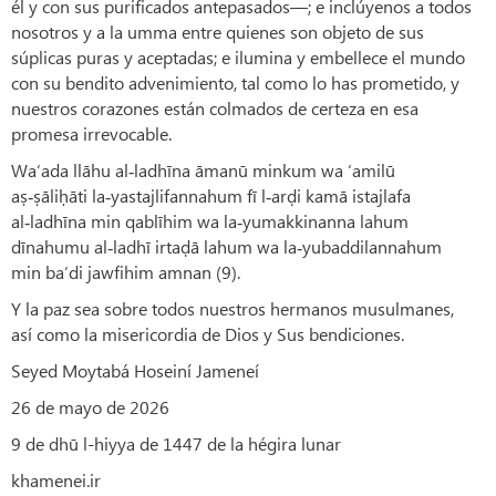
él y con sus purificados antepasados—; e inclúyenos a todos
nosotros y a la umma entre quienes son objeto de sus
súplicas puras y aceptadas; e ilumina y embellece el mundo
con su bendito advenimiento, tal como lo has prometido, y
nuestros corazones están colmados de certeza en esa
promesa irrevocable.
Wa‘ada llāhu al‑ladhīna āmanū minkum wa ‘amilū
aṣ‑ṣāliḥāti la‑yastajlifannahum fī l‑arḍi kamā istajlafa
al‑ladhīna min qablīhim wa la‑yumakkinanna lahum
dīnahumu al‑ladhī irtaḍā lahum wa la‑yubaddilannahum
min ba‘di jawfihim amnan (9).
Y la paz sea sobre todos nuestros hermanos musulmanes,
así como la misericordia de Dios y Sus bendiciones.
Seyed Moytabá Hoseiní Jameneí
26 de mayo de 2026
9 de dhū l-hiyya de 1447 de la hégira lunar
khamenei.ir