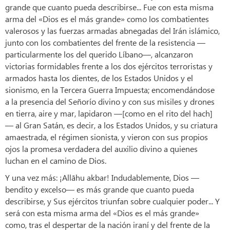
grande que cuanto pueda describirse... Fue con esta misma
arma del «Dios es el más grande» como los combatientes
valerosos y las fuerzas armadas abnegadas del Irán islámico,
junto con los combatientes del frente de la resistencia —
particularmente los del querido Líbano—, alcanzaron
victorias formidables frente a los dos ejércitos terroristas y
armados hasta los dientes, de los Estados Unidos y el
sionismo, en la Tercera Guerra Impuesta; encomendándose
a la presencia del Señorío divino y con sus misiles y drones
en tierra, aire y mar, lapidaron —[como en el rito del hach]
— al Gran Satán, es decir, a los Estados Unidos, y su criatura
amaestrada, el régimen sionista, y vieron con sus propios
ojos la promesa verdadera del auxilio divino a quienes
luchan en el camino de Dios.
Y una vez más: ¡Allāhu akbar! Indudablemente, Dios —
bendito y excelso— es más grande que cuanto pueda
describirse, y Sus ejércitos triunfan sobre cualquier poder... Y
será con esta misma arma del «Dios es el más grande»
como, tras el despertar de la nación iraní y del frente de la