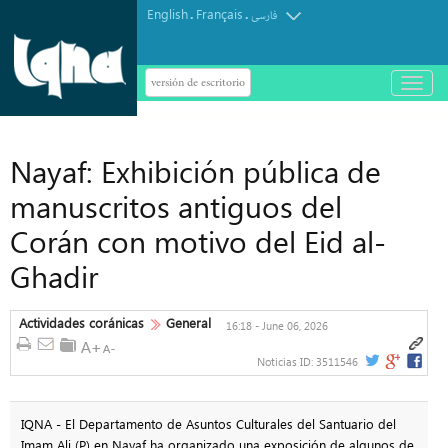
English
Français
.
.
فارسی
versión de escritorio
باز
و
بسته
کردن
منو
Nayaf: Exhibición pública de
manuscritos antiguos del
Corán con motivo del Eid al-
Ghadir
Actividades coránicas
General
16:18 - June 06, 2026
Noticias ID:
3511546
IQNA - El Departamento de Asuntos Culturales del Santuario del
Imam Ali (P) en Nayaf ha organizado una exposición de algunos de