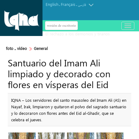
English
Français
.
.
فارسی
versión de escritorio
باز
و
بسته
کردن
منو
foto ـ vídeo
General
Santuario del Imam Ali
limpiado y decorado con
flores en vísperas del Eid
IQNA – Los servidores del santo mausoleo del Imam Ali (AS) en
Nayaf, Irak, limpiaron y quitaron el polvo del sagrado santuario
y lo decoraron con flores antes del Eid al-Ghadir, que se
celebra el jueves.