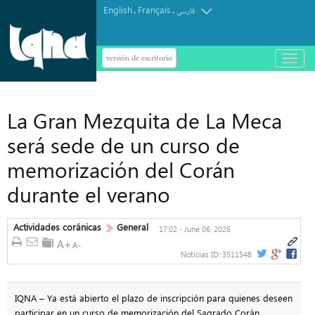
English
Français
.
.
فارسی
versión de escritorio
باز
و
بسته
کردن
منو
La Gran Mezquita de La Meca
será sede de un curso de
memorización del Corán
durante el verano
Actividades coránicas
General
17:02 - June 06, 2026
Noticias ID:
3511548
IQNA – Ya está abierto el plazo de inscripción para quienes deseen
participar en un curso de memorización del Sagrado Corán