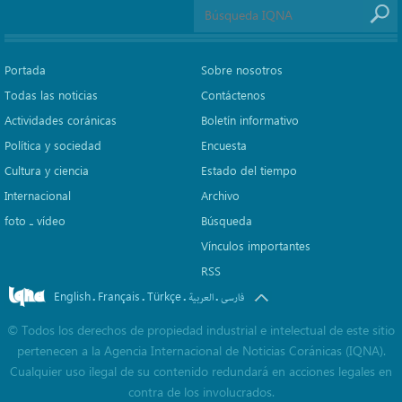
Portada
Sobre nosotros
Todas las noticias
Contáctenos
Actividades coránicas
Boletín informativo
Política y sociedad
Encuesta
Cultura y ciencia
Estado del tiempo
Internacional
Archivo
foto ـ vídeo
Búsqueda
Vínculos importantes
RSS
English
Français
Türkçe
.
.
.
.
فارسی
العربیة
©
Todos los derechos de propiedad industrial e intelectual de este sitio
pertenecen a la Agencia Internacional de Noticias Coránicas (IQNA).
Cualquier uso ilegal de su contenido redundará en acciones legales en
contra de los involucrados.