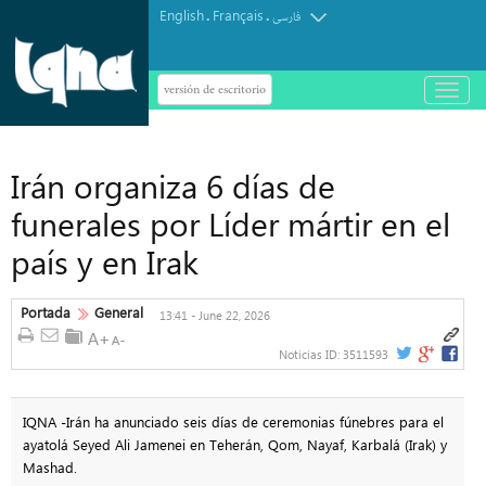
English
Français
.
.
فارسی
versión de escritorio
باز
و
بسته
کردن
منو
Irán organiza 6 días de
funerales por Líder mártir en el
país y en Irak
Portada
General
13:41 - June 22, 2026
Noticias ID:
3511593
IQNA -Irán ha anunciado seis días de ceremonias fúnebres para el
ayatolá Seyed Ali Jamenei en Teherán, Qom, Nayaf, Karbalá (Irak) y
Mashad.