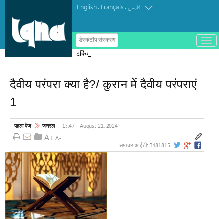
English
Français
.
.
فارسی
ب
डेस्कटॉप संस्करण
ا
टर्किश इंस्टीट्यूट ऑफ इस्लामिक थॉट का
ز
و
पुरस्कार मोरक्को के एक विचारक को दिया गया
ب
س
दैवीय परंपरा क्या है?/ कुरान में दैवीय परंपराएं
ت
ه
1
ک
ر
د
ن
15:47 - August 21, 2024
पहला पेज
जनरल
م
ن
و
3481815
समाचार आईडी: