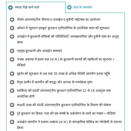
ज्यादा देख़े जाने वाले
हाल के समाचार
तीसरे अंतरराष्ट्रीय 'मीरास-ए-अरबईन-ए-हुसैनी' महोत्सव का आयोजन
ओमान में 'सुल्तान क़ाबूस' क़ुरआन प्रतियोगिता के प्रारंभिक चरण की शुरुआत
अरबईन में क़ुरआनी मोकिबों की गतिविधियाँ: जनसहभागिता और हुसैनी प्रेम का अनूठा
संगम
प्रमुख क़ुरआनी और अरबईन समाचार
नजफ़ अशरफ़ में इमाम रज़ा (अ.स.) के क़ुरआनी कारवाँ की महफ़िलों का शुभारंभ +
वीडियो
मुहर्रम की शुरुआत से अब तक 35 लाख से अधिक विदेशी ज़ायरीन इराक पहुँचे
बैनुल हरमैन में ज़ायरीन की श्रद्धा और आस्था के मनमोहक दृश्य
मलेशिया की 66वीं अंतरराष्ट्रीय क़ुरआन प्रतियोगिता 12 से 18 अक्टूबर तक
आयोजित होगी
सऊदी अरब की 46वीं अंतरराष्ट्रीय क़ुरआन प्रतियोगिता के विवरण की घोषणा
पूरे क़ुरआन का हिफ़्ज़: ग़ज़ा की एक बच्ची के अकेलेपन के घावों का मरहम + वीडियो
अरबईन ज़ायरीन ने हज़रत अब्बास (अ.स.) के सांस्कृतिक मोकिब का गर्मजोशी से स्वागत
किया