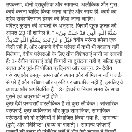
उपकरण, दोनों प्राकृतिक और सामान्य, अलौकिक और गुप्त,
कार्य करना चाहिए किया जाना चाहिए और साथ ही, कार्य का
श्रेय सर्वशक्तिमान ईश्वर को दिया जाना चाहिए।
पवित्र कुरान की आयतों के अनुसार, जिसमें सूरह फ़तह की
आयत 23 भी शामिल है: " «سُنَّةَ اللَّهِ الَّتِي قَدْ خَلَتْ مِنْ
قَبْلُ وَ لَنْ تَجِدَ لِسُنَّةِ اللَّهِ تَبْديلاً؛ दैवीय परंपरा हमेशा एक
जैसी रही है, और आपको दैवीय परंपरा में कभी भी बदलाव नहीं
मिलेगा", दैवीय परंपराओं के लिए तीन विशेषताएं मानी जा सकती
हैं: 1- दैवीय परंपराएं कोई चिंगारी या दुर्घटना नहीं है, बल्कि एक
सतत और पूर्व- नियोजित प्रक्रिया और कानून. 2- दैवीय
परंपराएं और कानून समय और स्थान और सीमित मानवीय तर्क
से परे हैं और परीक्षण और त्रुटि पर आधारित नहीं हैं, इसलिए वे
व्यापक और अपरिवर्तित हैं। 3- ईश्वरीय नियम समय के साथ
पुराने एवं अप्रभावी नहीं होते।
कुछ दैवी परम्पराएँ पारलौकिक हैं तो कुछ लौकिक। सांसारिक
परम्पराएँ, कुछ व्यक्तिगत और कुछ सामाजिक; सामाजिक
परंपराओं को दो श्रेणियों में विभाजित किया गया है: "सामान्य"
(पूर्ण) और "विशिष्ट" (बाध्य या सशर्त)। सामान्य परंपराएँ
मनुष्यों की इच्छा से संबंधित नहीं हैं और ऐसे कानून हैं जिनमें