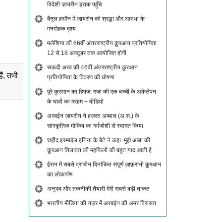
विदेशी ज़ायरीन इराक पहुँचे
बैनुल हरमैन में ज़ायरीन की श्रद्धा और आस्था के
मनमोहक दृश्य
मलेशिया की 66वीं अंतरराष्ट्रीय क़ुरआन प्रतियोगिता
12 से 18 अक्टूबर तक आयोजित होगी
सऊदी अरब की 46वीं अंतरराष्ट्रीय क़ुरआन
ं, तभी
प्रतियोगिता के विवरण की घोषणा
पूरे क़ुरआन का हिफ़्ज़: ग़ज़ा की एक बच्ची के अकेलेपन
के घावों का मरहम + वीडियो
अरबईन ज़ायरीन ने हज़रत अब्बास (अ.स.) के
सांस्कृतिक मोकिब का गर्मजोशी से स्वागत किया
शहीद इस्माईल हनिया के बेटे ने कहा: मुझे अब्बा की
क़ुरआन तिलावत की महफ़िलों की बहुत याद आती है
ईरान में सबसे प्राचीन दिनांकित संपूर्ण ज़ाफ़रानी क़ुरआन
का लोकार्पण
अनुभव और तकनीकी तैयारी मेरी सबसे बड़ी ताकत
भारतीय मीडिया की नज़र में अरबईन की अमर विरासत