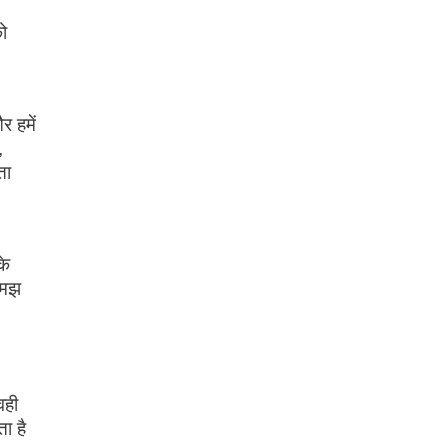
ो
र हमें
,
ता
के
समझ
वही
ा है