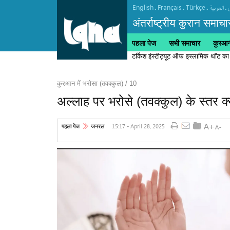
English
Français
Türkçe
.
.
.
.
العربیة
अंतर्राष्ट्रीय कुरान समाचा
पहला पेज
सभी समाचार
कुरआनी
टर्किश इंस्टीट्यूट ऑफ इस्लामिक थॉट का
कुरआन में भरोसा (तवक्कुल) / 10
अल्लाह पर भरोसे (तवक्कुल) के स्तर क्य
15:17 - April 28, 2025
पहला पेज
जनरल