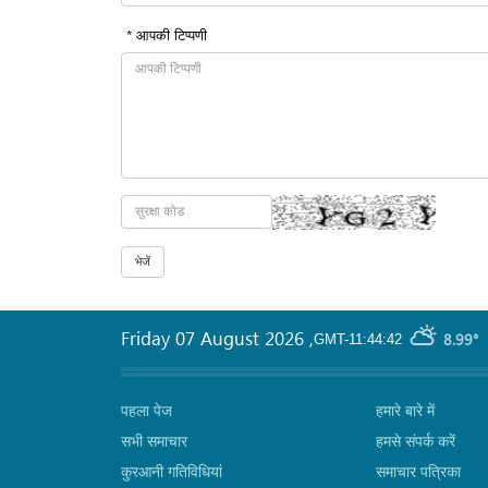
* आपकी टिप्पणी
Friday 07 August 2026
,
8.99°
GMT-11:44:42
पहला पेज
हमारे बारे में
सभी समाचार
हमसे संपर्क करें
कुरआनी गतिविधियां
समाचार पत्रिका