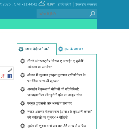
|
t 2026 ,
GMT-11:44:42
8.99°
हमारे बारे में
डेस्कटॉप संस्करण
ज्यादा देख़े जाने वाले
हाल के समाचार
तीसरे अंतरराष्ट्रीय 'मीरास-ए-अरबईन-ए-हुसैनी'
महोत्सव का आयोजन
ओमान में 'सुल्तान क़ाबूस' क़ुरआन प्रतियोगिता के
प्रारंभिक चरण की शुरुआत
अरबईन में क़ुरआनी मोकिबों की गतिविधियाँ:
जनसहभागिता और हुसैनी प्रेम का अनूठा संगम
प्रमुख क़ुरआनी और अरबईन समाचार
नजफ़ अशरफ़ में इमाम रज़ा (अ.स.) के क़ुरआनी कारवाँ
की महफ़िलों का शुभारंभ + वीडियो
मुहर्रम की शुरुआत से अब तक 35 लाख से अधिक