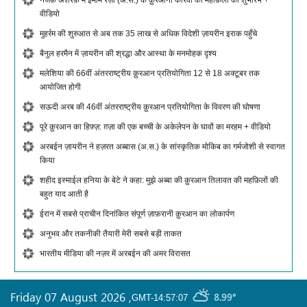
वीडियो
मुहर्रम की शुरुआत से अब तक 35 लाख से अधिक विदेशी ज़ायरीन इराक पहुँचे
बैनुल हरमैन में ज़ायरीन की श्रद्धा और आस्था के मनमोहक दृश्य
मलेशिया की 66वीं अंतरराष्ट्रीय क़ुरआन प्रतियोगिता 12 से 18 अक्टूबर तक
आयोजित होगी
सऊदी अरब की 46वीं अंतरराष्ट्रीय क़ुरआन प्रतियोगिता के विवरण की घोषणा
पूरे क़ुरआन का हिफ़्ज़: ग़ज़ा की एक बच्ची के अकेलेपन के घावों का मरहम + वीडियो
अरबईन ज़ायरीन ने हज़रत अब्बास (अ.स.) के सांस्कृतिक मोकिब का गर्मजोशी से स्वागत
किया
शहीद इस्माईल हनिया के बेटे ने कहा: मुझे अब्बा की क़ुरआन तिलावत की महफ़िलों की
बहुत याद आती है
ईरान में सबसे प्राचीन दिनांकित संपूर्ण ज़ाफ़रानी क़ुरआन का लोकार्पण
अनुभव और तकनीकी तैयारी मेरी सबसे बड़ी ताकत
भारतीय मीडिया की नज़र में अरबईन की अमर विरासत
Friday 07 August 2026
,
8.99°
GMT-14:57:07