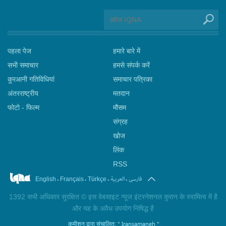
पहला पेज
हमारे बारे में
सभी समाचार
हमसे संपर्क करें
कुरआनी गतिविधियां
समाचार पत्रिका
अंतरराष्ट्रीय
मतदान
फोटो - फिल्म
मौसम
संग्रह
खोज
लिंक
RSS
.
.
.
.
فارسی
العربیة
English
Français
Türkçe
1392 सभी अधिकार सुरक्षित © इस वेबसाइट न्यूज इंटरनेशनल कुरान के स्वामित्व में है
और यह के अवैध उपयोग निषिद्ध है
" Iransamaneh "
कमीशन द्वारा संचालित: