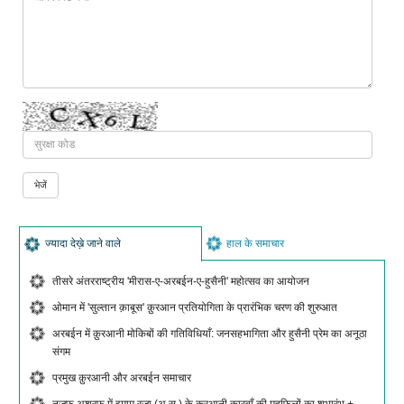
ज्यादा देख़े जाने वाले
हाल के समाचार
तीसरे अंतरराष्ट्रीय 'मीरास-ए-अरबईन-ए-हुसैनी' महोत्सव का आयोजन
ओमान में 'सुल्तान क़ाबूस' क़ुरआन प्रतियोगिता के प्रारंभिक चरण की शुरुआत
अरबईन में क़ुरआनी मोकिबों की गतिविधियाँ: जनसहभागिता और हुसैनी प्रेम का अनूठा
संगम
प्रमुख क़ुरआनी और अरबईन समाचार
नजफ़ अशरफ़ में इमाम रज़ा (अ.स.) के क़ुरआनी कारवाँ की महफ़िलों का शुभारंभ +