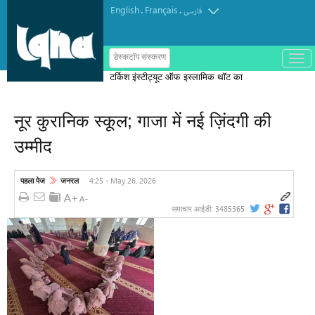
English
Français
.
.
فارسی
ب
डेस्कटॉप संस्करण
ا
टर्किश इंस्टीट्यूट ऑफ इस्लामिक थॉट का
ز
و
पुरस्कार मोरक्को के एक विचारक को दिया गया
ب
س
नूर कुरानिक स्कूल; गाजा में नई ज़िंदगी की
ت
ه
उम्मीद
ک
ر
د
ن
4:25 - May 26, 2026
पहला पेज
जनरल
م
ن
و
3485365
समाचार आईडी: