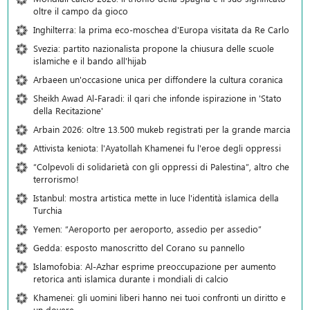
oltre il campo da gioco
Inghilterra: la prima eco-moschea d'Europa visitata da Re Carlo
Svezia: partito nazionalista propone la chiusura delle scuole
islamiche e il bando all'hijab
Arbaeen un'occasione unica per diffondere la cultura coranica
Sheikh Awad Al-Faradi: il qari che infonde ispirazione in 'Stato
della Recitazione'
Arbain 2026: oltre 13.500 mukeb registrati per la grande marcia
Attivista keniota: l'Ayatollah Khamenei fu l'eroe degli oppressi
“Colpevoli di solidarietà con gli oppressi di Palestina”, altro che
terrorismo!
Istanbul: mostra artistica mette in luce l'identità islamica della
Turchia
Yemen: “Aeroporto per aeroporto, assedio per assedio”
Gedda: esposto manoscritto del Corano su pannello
Islamofobia: Al-Azhar esprime preoccupazione per aumento
retorica anti islamica durante i mondiali di calcio
Khamenei: gli uomini liberi hanno nei tuoi confronti un diritto e
un dovere