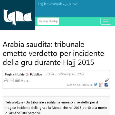
English
Français
.
.
فارسی
Versione Desktop
باز
و
بسته
کردن
Arabia saudita: tribunale
منو
emette verdetto per incidente
della gru durante Hajj 2015
23:24 - February 18, 2023
Pagina iniziale
Pubblico
Notizie ID:
3488638
Tehran-Iqna- Un tribunale saudita ha emesso il verdetto per il
tragico incidente della gru alla Mecca che nel 2015 portò alla morte
di almeno 109 persone