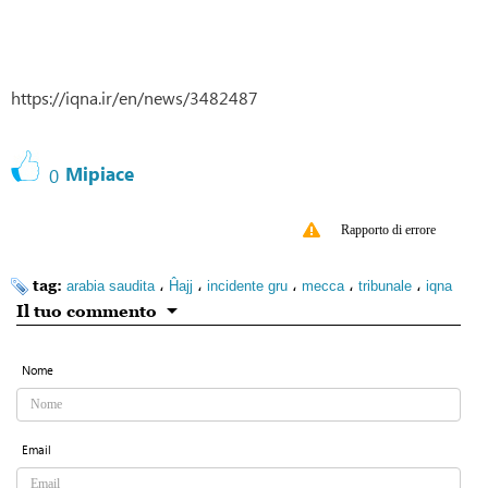
https://iqna.ir/en/news/3482487
Mipiace
0
Rapporto di errore
tag:
،
،
،
،
،
arabia saudita
Ĥajj
incidente gru
mecca
tribunale
iqna
Il tuo commento
Nome
Email