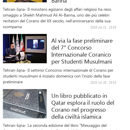
Banna
Tehran-Iqna- Il ministero egiziano degli affari religiosi ha reso
omaggio a Sheikh Mahmud Ali Al-Banna, uno dei più celebri
recitatori del Corano del XX secolo, nell’anniversario della sua
scomparsa
2025 Jul 21 , 23:55
Al via la fase preliminare
del 7° Concorso
Internazionale Coranico
per Studenti Musulmani
Tehran-Iqna- Il settimo Concorso internazionale di Corano per
studenti musulmani è iniziato domenica con l'inizio della fase
preliminare
2025 Jul 20 , 23:51
Un libro pubblicato in
Qatar esplora il ruolo del
Corano nel progresso
della civiltà islamica
Tehran-Iqna- La seconda edizione del libro "Messaggio del