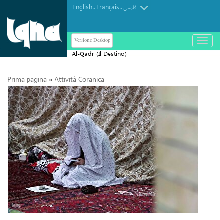
English
Français
.
.
فارسی
Versione Desktop
باز
و
Al-Qadr (Il Destino)
بسته
کردن
»
Prima pagina
Attività Coranica
منو