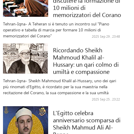
discutere la formazione di
10 milioni di
memorizzatori del Corano
Tehran-Iqna- A Teheran si è tenuto un incontro sul "Piano
operativo e tabella di marcia per formare 10 milioni di
memorizzatori del Corano"
2025 Sep 29 , 23:48
Ricordando Sheikh
Mahmoud Khalil al-
Hussary: un qari colmo di
umiltà e compassione
Tehran-Iqna- Sheikh Mahmoud Khalil al-Hussary, uno dei qari
più rinomati d'Egitto, è ricordato per la sua maestria nella
recitazione del Corano, la sua compassione e la sua umiltà
2025 Sep 25 , 23:22
L'Egitto celebra
anniversario scomparsa di
Sheikh Mahmud Ali Al-