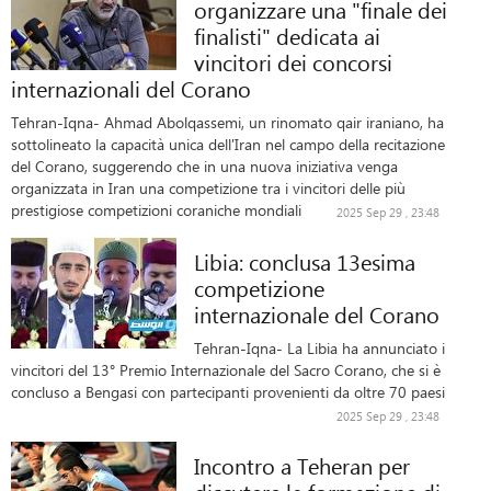
organizzare una "finale dei
finalisti" dedicata ai
vincitori dei concorsi
internazionali del Corano
Tehran-Iqna- Ahmad Abolqassemi, un rinomato qair iraniano, ha
sottolineato la capacità unica dell'Iran nel campo della recitazione
del Corano, suggerendo che in una nuova iniziativa venga
organizzata in Iran una competizione tra i vincitori delle più
prestigiose competizioni coraniche mondiali
2025 Sep 29 , 23:48
Libia: conclusa 13esima
competizione
internazionale del Corano
Tehran-Iqna- La Libia ha annunciato i
vincitori del 13° Premio Internazionale del Sacro Corano, che si è
concluso a Bengasi con partecipanti provenienti da oltre 70 paesi
2025 Sep 29 , 23:48
Incontro a Teheran per