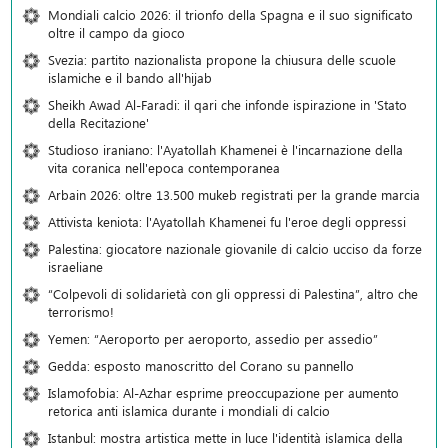
Mondiali calcio 2026: il trionfo della Spagna e il suo significato
oltre il campo da gioco
Svezia: partito nazionalista propone la chiusura delle scuole
islamiche e il bando all'hijab
Sheikh Awad Al-Faradi: il qari che infonde ispirazione in 'Stato
della Recitazione'
Studioso iraniano: l'Ayatollah Khamenei è l'incarnazione della
vita coranica nell'epoca contemporanea
Arbain 2026: oltre 13.500 mukeb registrati per la grande marcia
Attivista keniota: l'Ayatollah Khamenei fu l'eroe degli oppressi
Palestina: giocatore nazionale giovanile di calcio ucciso da forze
israeliane
“Colpevoli di solidarietà con gli oppressi di Palestina”, altro che
terrorismo!
Yemen: “Aeroporto per aeroporto, assedio per assedio”
Gedda: esposto manoscritto del Corano su pannello
Islamofobia: Al-Azhar esprime preoccupazione per aumento
retorica anti islamica durante i mondiali di calcio
Istanbul: mostra artistica mette in luce l'identità islamica della