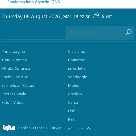
Jamkaran
lutto
Agenzia IQNA
Thursday 06 August 2026
,
GMT-18:22:30
8.99°
Prima pagina
Chi siamo
Tutte le notizie
Contattaci
Attività Coranica
news letter
Socio – Politico
Sondaggio
Scientifico - Culturali
Meteo
Internazionale
Archivio
Foto - Video
Cerca
Link
RSS
English
Français
Türkçe
.
.
.
.
فارسی
العربیة