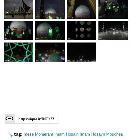
https://iqna.ir/D0Ee2Z
tag:
mese Moharram
Imam Hosain
Imam Hosayn
Moschea