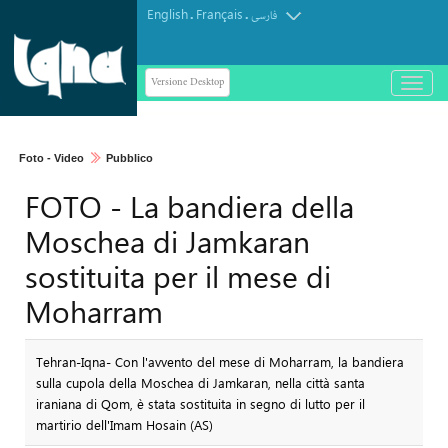
English
Français
.
.
فارسی
Versione Desktop
باز
و
بسته
کردن
Foto - Video
Pubblico
منو
FOTO - La bandiera della
Moschea di Jamkaran
sostituita per il mese di
Moharram
Tehran-Iqna- Con l'avvento del mese di Moharram, la bandiera
sulla cupola della Moschea di Jamkaran, nella città santa
iraniana di Qom, è stata sostituita in segno di lutto per il
martirio dell'Imam Hosain (AS)