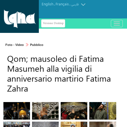
English
Français
.
.
فارسی
Versione Desktop
باز
و
بسته
کردن
Foto - Video
Pubblico
منو
Qom; mausoleo di Fatima
Masumeh alla vigilia di
anniversario martirio Fatima
Zahra