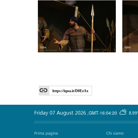
https://iqna.ir/D0EeAx
Friday 07 August 2026
,
GMT-16:04:20
8.99
Prima pagina
Chi siamo