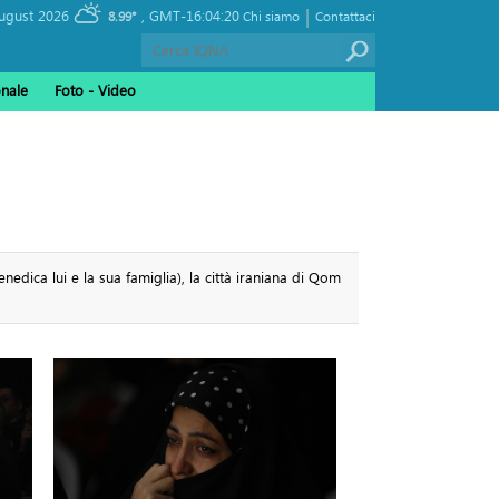
|
, Friday 07 August 2026
GMT-16:04:20
8.99°
Chi siamo
Contattaci
onale
Foto - Video
nedica lui e la sua famiglia), la città iraniana di Qom