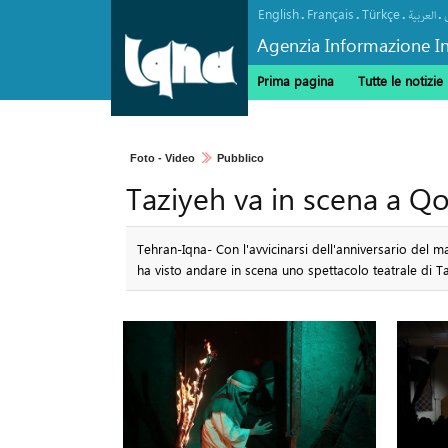
English
Français
Türkçe
.
.
.
.
العربیة
Agenzia Informazione In
Prima pagina
Tutte le notizie
Foto - Video
Pubblico
Taziyeh va in scena a Q
Tehran-Iqna- Con l'avvicinarsi dell'anniversario del ma
ha visto andare in scena uno spettacolo teatrale di Taz