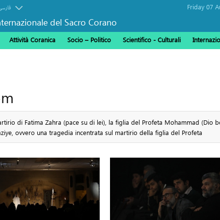
فارسی
ternazionale del Sacro Corano
Attività Coranica
Socio – Politico
Scientifico - Culturali
Internazi
om
rtirio di Fatima Zahra (pace su di lei), la figlia del Profeta Mohammad (Dio be
iye, ovvero una tragedia incentrata sul martirio della figlia del Profeta