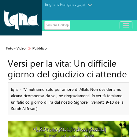
English
Français
.
.
فارسی
Versione Desktop
باز
و
بسته
کردن
Foto - Video
Pubblico
منو
Versi per la vita: Un difficile
giorno del giudizio ci attende
Iqna - "Vi nutriamo solo per amore di Allah. Non desideriamo
alcuna ricompensa da voi, né ringraziamenti. In verità temiamo
un fatidico giorno di ira dal nostro Signore" (versetti 9-10 della
Surah Al-Insan)