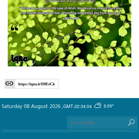
https://iqna.ir/D0EeCk
Saturday 08 August 2026
,
GMT-22:34:04
8.99°