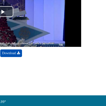
Play
Video
Download
.99°