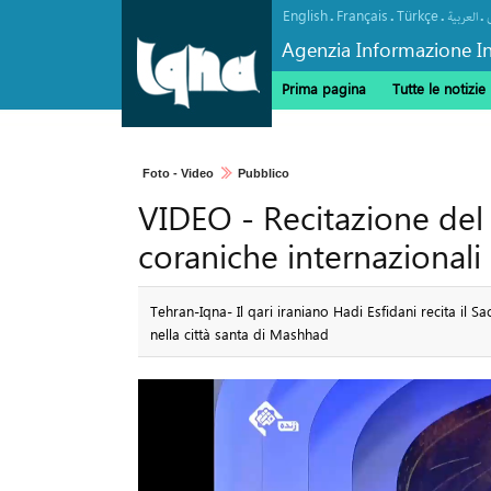
English
Français
Türkçe
.
.
.
.
العربیة
Agenzia Informazione In
Prima pagina
Tutte le notizie
Foto - Video
Pubblico
VIDEO - Recitazione del
coraniche internazionali 
Tehran-Iqna- Il qari iraniano Hadi Esfidani recita il 
nella città santa di Mashhad