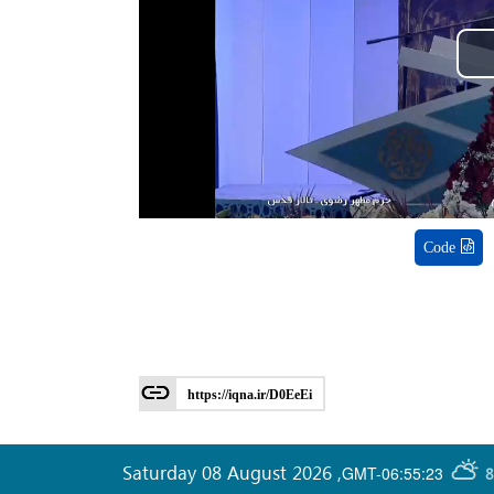
Code
https://iqna.ir/D0EeEi
Saturday 08 August 2026
,
GMT-06:55:23
8