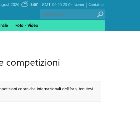
|
, Saturday 08 August 2026
GMT-06:55:23
8.99°
Chi siamo
Contattaci
onale
Foto - Video
le competizioni
etizioni coraniche internazionali dell'Iran, tenutesi