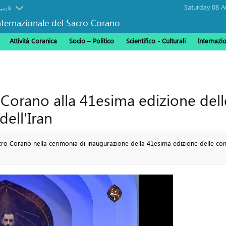
فارسی
ternazionale del Sacro Corano
Attività Coranica
Socio – Politico
Scientifico - Culturali
Internazi
 Corano alla 41esima edizione del
dell'Iran
Sacro Corano nella cerimonia di inaugurazione della 41esima edizione delle comp