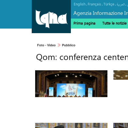
English
Français
Türkçe
.
.
.
.
العربیة
Agenzia Informazione In
Prima pagina
Tutte le notizie
Foto - Video
Pubblico
Qom: conferenza centena