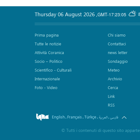
Thursday 06 August 2026
,
GMT-17:23:05
Prima pagina
Chi siamo
Tutte le notizie
Contattaci
Attività Coranica
news letter
Socio – Politico
Sondaggio
Scientifico - Culturali
Meteo
Internazionale
Archivio
Foto - Video
Cerca
Link
RSS
English
Français
Türkçe
.
.
.
.
فارسی
العربیة
©
Tutti i contenuti di questo sito apparte