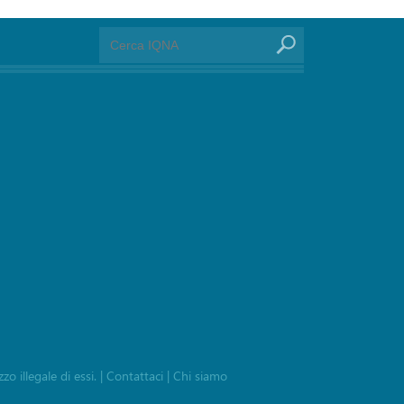
zo illegale di essi.
|
Contattaci
|
Chi siamo