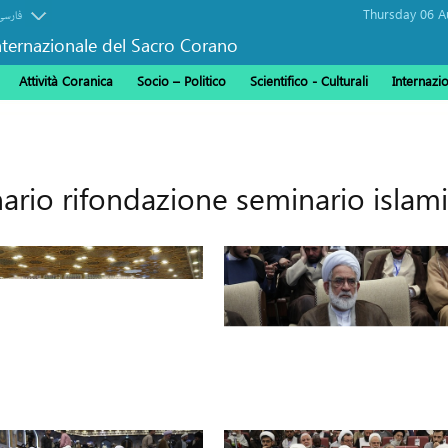
فارسی
ternazionale del Sacro Corano
Attività Coranica
Socio – Politico
Scientifico - Culturali
Internazi
rio rifondazione seminario islam