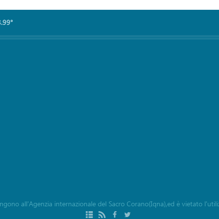
8.99°
ngono all'Agenzia internazionale del Sacro Corano(Iqna),ed è vietato l'utiliz