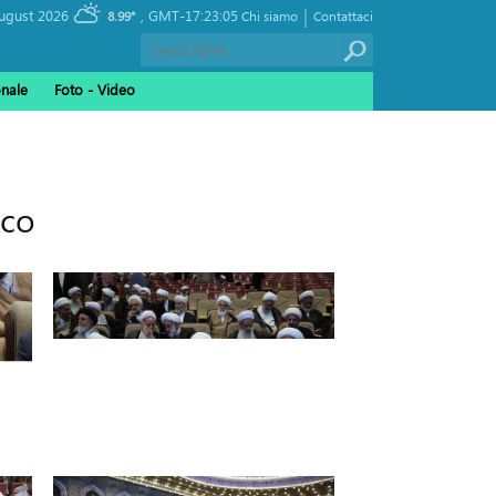
|
, Thursday 06 August 2026
GMT-17:23:05
8.99°
Chi siamo
Contattaci
onale
Foto - Video
ico