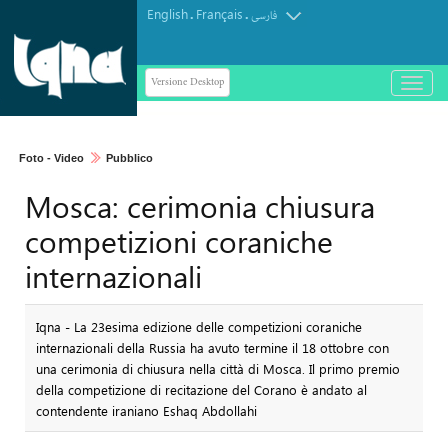
English
Français
.
.
فارسی
Versione Desktop
باز
و
بسته
کردن
Foto - Video
Pubblico
منو
Mosca: cerimonia chiusura
competizioni coraniche
internazionali
Iqna - La 23esima edizione delle competizioni coraniche
internazionali della Russia ha avuto termine il 18 ottobre con
una cerimonia di chiusura nella città di Mosca. Il primo premio
della competizione di recitazione del Corano è andato al
contendente iraniano Eshaq Abdollahi