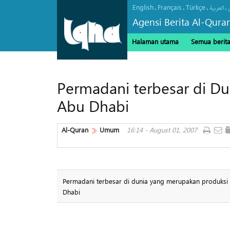
English
Français
Türkçe
.
.
.
.
العربیة
Agensi Berita Al-Qura
Halaman utama
Semua berit
Permadani terbesar di Du
Abu Dhabi
Al-Quran
Umum
16:14 - August 01, 2007
Permadani terbesar di dunia yang merupakan produksi 
Dhabi