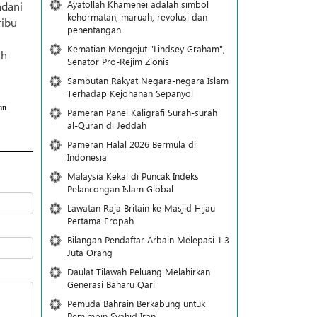
Ayatollah Khamenei adalah simbol
adani
kehormatan, maruah, revolusi dan
ribu
penentangan
Kematian Mengejut "Lindsey Graham",
ah
Senator Pro-Rejim Zionis
Sambutan Rakyat Negara-negara Islam
Terhadap Kejohanan Sepanyol
an
Pameran Panel Kaligrafi Surah-surah
al-Quran di Jeddah
Pameran Halal 2026 Bermula di
Indonesia
Malaysia Kekal di Puncak Indeks
Pelancongan Islam Global
Lawatan Raja Britain ke Masjid Hijau
Pertama Eropah
Bilangan Pendaftar Arbain Melepasi 1.3
Juta Orang
Daulat Tilawah Peluang Melahirkan
Generasi Baharu Qari
Pemuda Bahrain Berkabung untuk
Pemimpin Syahid Iran