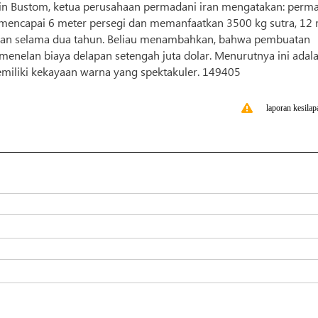
luddin Bustom, ketua perusahaan permadani iran mengatakan: perm
 mencapai 6 meter persegi dan memanfaatkan 3500 kg sutra, 12 
akan selama dua tahun. Beliau menambahkan, bahwa pembuatan
menelan biaya delapan setengah juta dolar. Menurutnya ini adal
memiliki kekayaan warna yang spektakuler. 149405
laporan kesilap