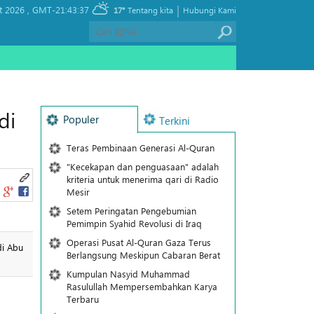
|
t 2026 ,
GMT-21:43:37
17°
Tentang kita
Hubungi Kami
di
Populer
Terkini
Teras Pembinaan Generasi Al-Quran
"Kecekapan dan penguasaan" adalah
kriteria untuk menerima qari di Radio
Mesir
Setem Peringatan Pengebumian
Pemimpin Syahid Revolusi di Iraq
Operasi Pusat Al-Quran Gaza Terus
di Abu
Berlangsung Meskipun Cabaran Berat
Kumpulan Nasyid Muhammad
Rasulullah Mempersembahkan Karya
Terbaru