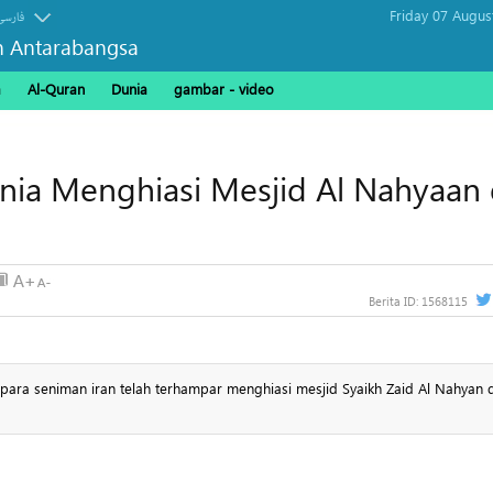
Friday 07 Augus
فارسی
n Antarabangsa
a
Al-Quran
Dunia
gambar - video
nia Menghiasi Mesjid Al Nahyaan 
Berita ID:
1568115
para seniman iran telah terhampar menghiasi mesjid Syaikh Zaid Al Nahyan 