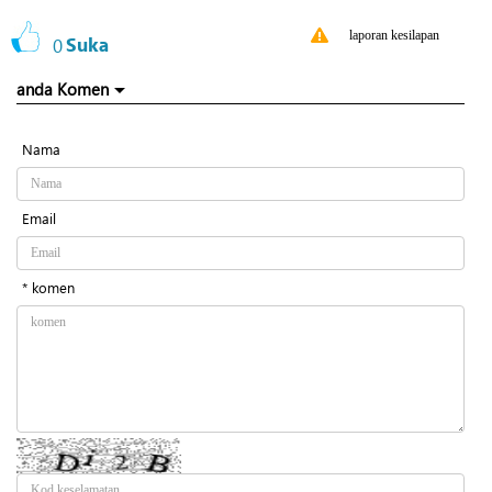
laporan kesilapan
0
Suka
anda Komen
Nama
Email
* komen