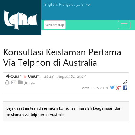
English
Français
.
.
فارسی
versi desktop
باز
و
بسته
کردن
Konsultasi Keislaman Pertama
منو
Via Telphon di Australia
Al-Quran
Umum
16:13 - August 01, 2007
Berita ID:
1568119
Sejak saat ini teah diresmikan konsultasi masalah keagamaan dan
keislaman via telphon di Australia