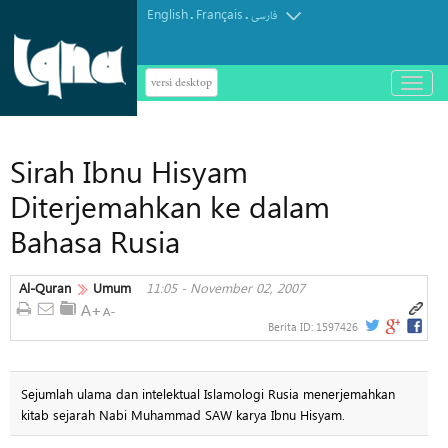
English
Français
.
.
فارسی
versi desktop
باز
و
بسته
کردن
Sirah Ibnu Hisyam
منو
Diterjemahkan ke dalam
Bahasa Rusia
Al-Quran
Umum
11:05 - November 02, 2007
Berita ID:
1597426
Sejumlah ulama dan intelektual Islamologi Rusia menerjemahkan
kitab sejarah Nabi Muhammad SAW karya Ibnu Hisyam.