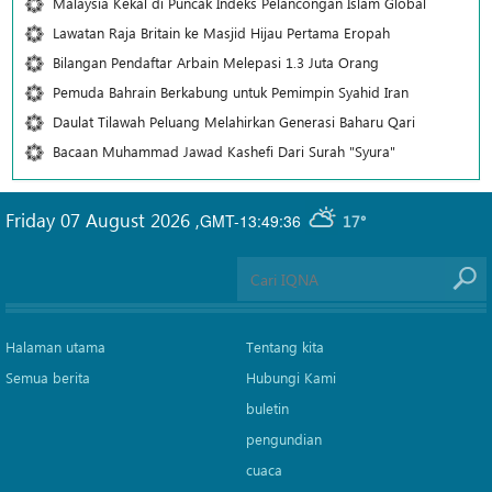
Malaysia Kekal di Puncak Indeks Pelancongan Islam Global
Lawatan Raja Britain ke Masjid Hijau Pertama Eropah
Bilangan Pendaftar Arbain Melepasi 1.3 Juta Orang
Pemuda Bahrain Berkabung untuk Pemimpin Syahid Iran
Daulat Tilawah Peluang Melahirkan Generasi Baharu Qari
Bacaan Muhammad Jawad Kashefi Dari Surah "Syura"
Friday 07 August 2026
,
GMT-13:49:36
17°
Halaman utama
Tentang kita
Semua berita
Hubungi Kami
buletin
pengundian
cuaca