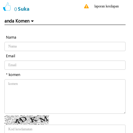
laporan kesilapan
0
Suka
anda Komen
Nama
Email
* komen