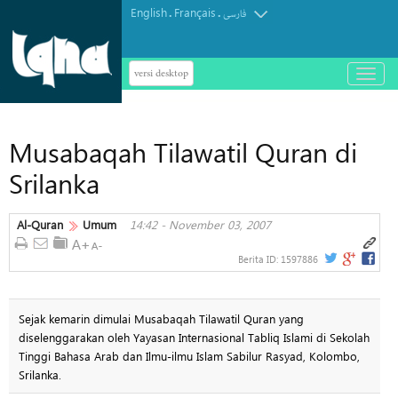
English
Français
.
.
فارسی
versi desktop
باز
و
بسته
کردن
Musabaqah Tilawatil Quran di
منو
Srilanka
Al-Quran
Umum
14:42 - November 03, 2007
Berita ID:
1597886
Sejak kemarin dimulai Musabaqah Tilawatil Quran yang
diselenggarakan oleh Yayasan Internasional Tabliq Islami di Sekolah
Tinggi Bahasa Arab dan Ilmu-ilmu Islam Sabilur Rasyad, Kolombo,
Srilanka.