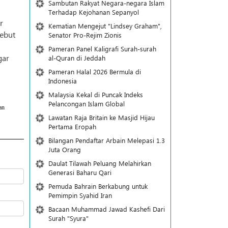
Sambutan Rakyat Negara-negara Islam
Terhadap Kejohanan Sepanyol
r
Kematian Mengejut "Lindsey Graham",
sebut
Senator Pro-Rejim Zionis
Pameran Panel Kaligrafi Surah-surah
gar
al-Quran di Jeddah
Pameran Halal 2026 Bermula di
Indonesia
Malaysia Kekal di Puncak Indeks
Pelancongan Islam Global
an
Lawatan Raja Britain ke Masjid Hijau
Pertama Eropah
Bilangan Pendaftar Arbain Melepasi 1.3
Juta Orang
Daulat Tilawah Peluang Melahirkan
Generasi Baharu Qari
Pemuda Bahrain Berkabung untuk
Pemimpin Syahid Iran
Bacaan Muhammad Jawad Kashefi Dari
Surah "Syura"