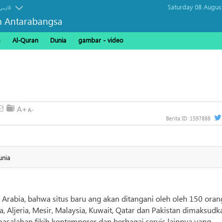
Saturday 08 Augus
فارسی
n Antarabangsa
a
Al-Quran
Dunia
gambar - video
Berita ID:
1597888
unia
i Arabia, bahwa situs baru ang akan ditangani oleh oleh 150 oran
a, Aljeria, Mesir, Malaysia, Kuwait, Qatar dan Pakistan dimaksudk
salahan fikih kontemporer dan berbagai servis lainnya yang