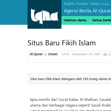
English
Français
Türkçe
.
.
.
.
العربیة
Agensi Berita Al-Qura
Halaman utama
Semua berit
Situs Baru Fikih Islam
Al-Quran
Umum
14:41 - November 03, 2007
Situs baru Fikih Islam ditangani oleh 150 orang ulama d
Iqna merilis dari Surat Kabar Al Wathan, Sauda
ulama dari berbagai negara seperti Saudi Arabi
untuk memberikan jawaban atas berbagai perma