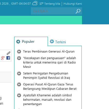
|
t 2026 ,
GMT-04:04:07
17°
Tentang kita
Hubungi Kami
Populer
Terkini
Teras Pembinaan Generasi Al-Quran
"Kecekapan dan penguasaan" adalah
kriteria untuk menerima qari di Radio
Mesir
Setem Peringatan Pengebumian
Pemimpin Syahid Revolusi di Iraq
Operasi Pusat Al-Quran Gaza Terus
Berlangsung Meskipun Cabaran Berat
Ayatollah Khamenei adalah simbol
g
kehormatan, maruah, revolusi dan
an
penentangan