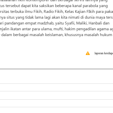
us tersebut dapat kita saksikan beberapa kanal parabola yang
itas terbuka ilmu Fikih, Radio Fikih, Kelas Kajian FIkih para paka
knya situs yang tidak lama lagi akan kita nimati di dunia maya ter
i pandangan empat madzhab, yaitu Syafii, Maliki, Hanbali dan
jalin ikatan antar para ulama, mufti, hakim pengadilan agama a
e dalam berbagai masalah keislaman, khususnya masalah hukum
laporan kesilap