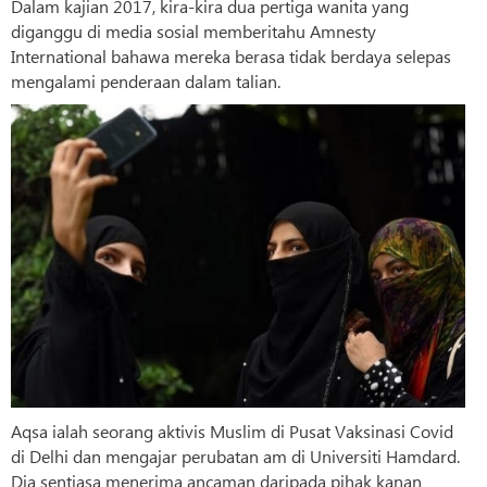
Dalam kajian 2017, kira-kira dua pertiga wanita yang
diganggu di media sosial memberitahu Amnesty
International bahawa mereka berasa tidak berdaya selepas
mengalami penderaan dalam talian.
Aqsa ialah seorang aktivis Muslim di Pusat Vaksinasi Covid
di Delhi dan mengajar perubatan am di Universiti Hamdard.
Dia sentiasa menerima ancaman daripada pihak kanan