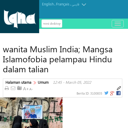
English
Français
.
.
فارسی
versi desktop
باز
و
بسته
کردن
wanita Muslim India; Mangsa
منو
Islamofobia pelampau Hindu
dalam talian
Halaman utama
Umum
12:45 - March 05, 2022
Berita ID:
3100835