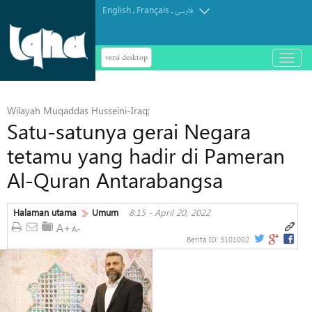
English
Français
.
.
فارسی
versi desktop
باز
و
بسته
کردن
Wilayah Muqaddas Husseini-Iraq;
منو
Satu-satunya gerai Negara
tetamu yang hadir di Pameran
Al-Quran Antarabangsa
Halaman utama
Umum
8:15 - April 20, 2022
Berita ID:
3101002