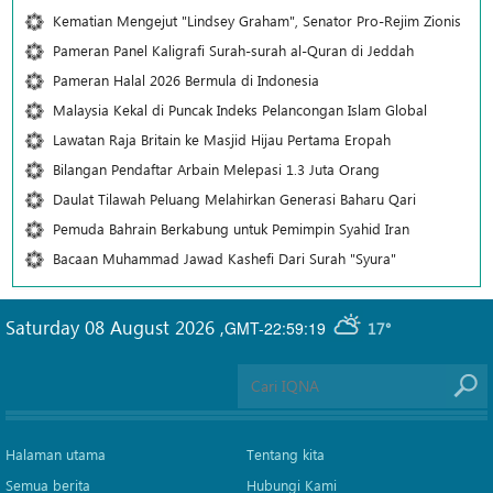
Kematian Mengejut "Lindsey Graham", Senator Pro-Rejim Zionis
Pameran Panel Kaligrafi Surah-surah al-Quran di Jeddah
Pameran Halal 2026 Bermula di Indonesia
Malaysia Kekal di Puncak Indeks Pelancongan Islam Global
Lawatan Raja Britain ke Masjid Hijau Pertama Eropah
Bilangan Pendaftar Arbain Melepasi 1.3 Juta Orang
Daulat Tilawah Peluang Melahirkan Generasi Baharu Qari
Pemuda Bahrain Berkabung untuk Pemimpin Syahid Iran
Bacaan Muhammad Jawad Kashefi Dari Surah "Syura"
Saturday 08 August 2026
,
GMT-22:59:19
17°
Halaman utama
Tentang kita
Semua berita
Hubungi Kami