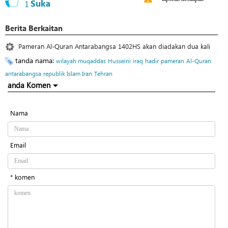
1
Suka
Berita Berkaitan
Pameran Al-Quran Antarabangsa 1402HS akan diadakan dua kali
tanda nama:
wilayah muqaddas
Husseini
iraq
hadir
pameran
Al-Quran
antarabangsa
republik Islam Iran
Tehran
anda Komen
Nama
Email
* komen