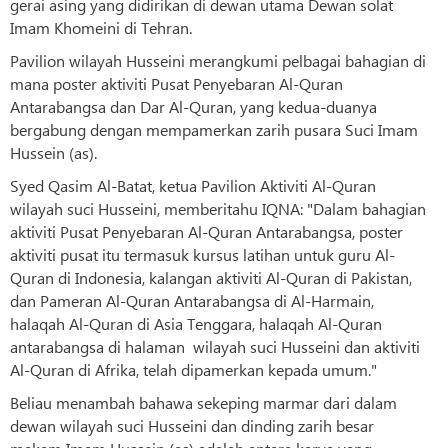
gerai asing yang didirikan di dewan utama Dewan solat
Imam Khomeini di Tehran.
Pavilion wilayah Husseini merangkumi pelbagai bahagian di
mana poster aktiviti Pusat Penyebaran Al-Quran
Antarabangsa dan Dar Al-Quran, yang kedua-duanya
bergabung dengan mempamerkan zarih pusara Suci Imam
Hussein (as).
Syed Qasim Al-Batat, ketua Pavilion Aktiviti Al-Quran
wilayah suci Husseini, memberitahu IQNA: "Dalam bahagian
aktiviti Pusat Penyebaran Al-Quran Antarabangsa, poster
aktiviti pusat itu termasuk kursus latihan untuk guru Al-
Quran di Indonesia, kalangan aktiviti Al-Quran di Pakistan,
dan Pameran Al-Quran Antarabangsa di Al-Harmain,
halaqah Al-Quran di Asia Tenggara, halaqah Al-Quran
antarabangsa di halaman wilayah suci Husseini dan aktiviti
Al-Quran di Afrika, telah dipamerkan kepada umum."
Beliau menambah bahawa sekeping marmar dari dalam
dewan wilayah suci Husseini dan dinding zarih besar