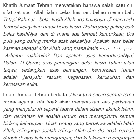
Khatib Jumaat Tehran menyatakan bahawa salah satu ciri
sifat zat suci Allah ialah belas kasihan, beliau menambah:
Tetapi Rahmat - belas kasih Allah ada batasnya, di mana ada
tempat kelayakan untuk belas kasih, Dialah yang paling baik
belas kasihNya, dan di mana ada tempat kemurkaan, Dia
pula yang paling murka azab seksaNya. Apakah asas belas
kasihan sebagai sifat Allah yang maha kasih - ارحم الراحمین
-Arhamu raahimiin? Dan apakah asas kemurkaanNya?
Dalam Al-Quran, asas pemangkin belas kasih Tuhan ialah
taqwa, sedangkan asas pemangkin kemurkaan Tuhan
adalah jenayah; rasuah, keganasan, kerusuhan dan
kerosakan etika.
Imam Jumaat Tehran berkata:
Jika kita mencari semua tema
moral agama, kita tidak akan menemukan satu perkataan
yang menyeluruh seperti taqwa dalam sistem akhlak Islam,
dan perkataan ini adalah umum dan merangkumi semua
bidang kehidupan. Lidah orang yang bertakwa adalah lidah
Allah, telinganya adalah telinga Allah dan dia tidak pernah
duduk di atas kaki mengumpat, dan ketakwaan mempunyai