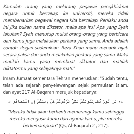
Kamulah orang yang melarang pegawai pengkhidmat
negara untuk bercakap ke universiti, mereka tidak
membenarkan pegawai negara kita bercakap. Perilaku anda
ini jika bukan nama diktator, maka apa itu? Apa yang Syah
lakukan? Syah menutup mulut orang-orang yang berbicara
dan kamu juga melakukan perkara yang sama. Anda adalah
contoh slogan sedemikian. Reza Khan mahu menarik hijab
secara paksa dan anda melakukan perkara yang sama. Maka
matilah kamu yang membuat diktator dan matilah
diktatormu yang selayaknya mati."
Imam Jumaat sementara Tehran meneruskan: "Sudah tentu,
telah ada sejarah penyelewengan sejak permulaan Islam,
dan ayat 217 Al-Baqarah merujuk kepadanya:
«لا يَزَالُونَ يُقَاتِلُونَكُمْ حَتَّىٰ يَرُدُّوكُمْ عَنْ دِينِكُمْ إِنِ اسْتَطَاعُوا»
"Mereka tidak akan berhenti memerangi kamu sehingga
mereka mengusir kamu dari agama kamu, jika mereka
berkemampuan"
(Qs, Al-Baqarah 2 ; 217).