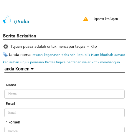
laporan kesilapan
0
Suka
Berita Berkaitan
Tujuan puasa adalah untuk mencapai taqwa + Klip
tanda nama:
rasuah
keganasan
tidak sah
Republik Islam
khutbah Jumaat
kerusuhan
unjuk perasaan
Protes
taqwa
bantahan wajar
kritik membangun
anda Komen
Nama
Email
* komen