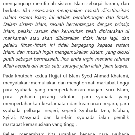
menganggap memfitnah sistem Islam sebagai haram, dan
berkata:
Jika seseorang mengatakan rasuah diinstitusikan
dalam sistem Islam, ini adalah pembohongan dan fitnah.
Dalam sistem Islam, rasuah bertentangan dengan prinsip
Islam, pelaku rasuah dan kerusuhan telah dibicarakan di
mahkamah atau akan dibicarakan tidak lama lagi, dan
pelaku fitnah-fitnah ini tidak berpegang kepada sistem
Islam, dan musuh ingin mengemukakan sistem yang dicuci
putih sebagai bermasalah. Jika anda ingin menarik rahmat
Allah kepada diri anda, satu-satunya jalan ialah jalan taqwa.
Pada khutbah kedua Hujjat-ul-Islam Syed Ahmad Khatami,
menyatakan; memuliakan dan menghormati martabat tinggi
para syuhada yang mempertahankan maqam suci Islam,
para syuhada perang sekatan, para syuhada yang
mempertahankan keselamatan dan keamanan negara; para
syuhada pelbagai negeri; seperti Syuhada Izeh, Isfahan,
Syiraj, Masyhad dan lain-lain syuhada ialah pemilik
martabat kemanusiaan yang tinggi.
Beliau menambah: Kita ucapkan kepada para syuhada