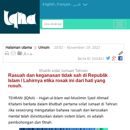
English
Français
.
.
فارسی
versi desktop
باز
و
بسته
کردن
Halaman utama
Umum
10:02 - November 19, 2022
منو
Berita ID:
3101822
Khatib solat Jumaat Tehran:
Rasuah dan keganasan tidak sah di Republik
Islam / Lahirnya etika rosak ini dari hati yang
rusuh.
TEHRAN (IQNA) - Hujjat-ul-Islam wal-Muslimin Syed Ahmad
Khatami berkata dalam khutbah pertama solat Jumaat di Tehran:
Jika seseorang mengatakan bahawa rasuah dan kerosakan
mental telah diinstitusikan dalam sistem Islam, ini adalah
pembohongan dan fitnah.