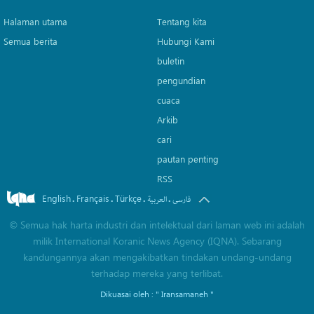
Halaman utama
Tentang kita
Semua berita
Hubungi Kami
buletin
pengundian
cuaca
Arkib
cari
pautan penting
RSS
English
Français
Türkçe
.
.
.
.
فارسی
العربیة
©
Semua hak harta industri dan intelektual dari laman web ini adalah
milik International Koranic News Agency (IQNA). Sebarang
kandungannya akan mengakibatkan tindakan undang-undang
terhadap mereka yang terlibat.
Dikuasai oleh :
" Iransamaneh "