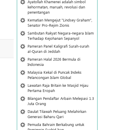
Ayatollah Khamenei adalah simbol
kehormatan, maruah, revolusi dan
penentangan
Kematian Mengejut "Lindsey Graham",
Senator Pro-Rejim Zionis
Sambutan Rakyat Negara-negara Islam
Terhadap Kejohanan Sepanyol
Pameran Panel Kaligrafi Surah-surah
al-Quran di Jeddah
Pameran Halal 2026 Bermula di
Indonesia
Malaysia Kekal di Puncak Indeks
Pelancongan Islam Global
Lawatan Raja Britain ke Masjid Hijau
Pertama Eropah
Bilangan Pendaftar Arbain Melepasi 1.3
Juta Orang
Daulat Tilawah Peluang Melahirkan
Generasi Baharu Qari
Pemuda Bahrain Berkabung untuk
Pemimpin Syahid Iran