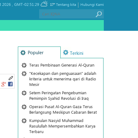
|
t 2026 ,
GMT-02:51:29
17°
Tentang kita
Hubungi Kami
Populer
Terkini
Teras Pembinaan Generasi Al-Quran
"Kecekapan dan penguasaan" adalah
kriteria untuk menerima qari di Radio
Mesir
Setem Peringatan Pengebumian
Pemimpin Syahid Revolusi di Iraq
Operasi Pusat Al-Quran Gaza Terus
Berlangsung Meskipun Cabaran Berat
Kumpulan Nasyid Muhammad
Rasulullah Mempersembahkan Karya
Terbaru