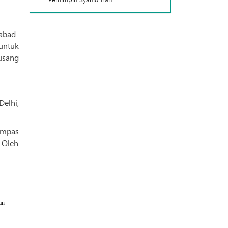
abad-
 untuk
usang
rampas
 Oleh
an