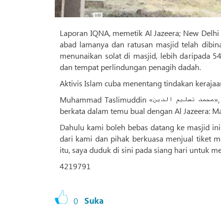
Laporan IQNA, memetik Al Jazeera; New Delhi 
abad lamanya dan ratusan masjid telah dibina 
menunaikan solat di masjid, lebih daripada 5
dan tempat perlindungan penagih dadah.
Aktivis Islam cuba menentang tindakan kerajaa
Muhammad Taslimuddin «محمد تسلیم الدین», imam dan pendakwah Masjid Firoz Shah «مسجد فیروز شاه» di Delhi,
berkata dalam temu bual dengan Al Jazeera: M
Dahulu kami boleh bebas datang ke masjid ini 
dari kami dan pihak berkuasa menjual tiket m
itu, saya duduk di sini pada siang hari untuk m
4219791
0
Suka