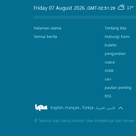
Friday 07 August 2026
,
GMT-02:51:29
17°
Halaman utama
Tentang kita
Semua berita
Hubungi Kami
buletin
pengundian
cuaca
Arkib
cari
pautan penting
RSS
English
Français
Türkçe
.
.
.
.
فارسی
العربیة
©
Semua hak harta industri dan intelektual dari lam