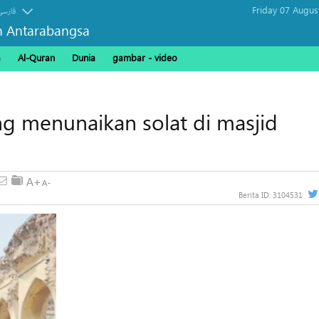
Friday 07 Augus
فارسی
n Antarabangsa
a
Al-Quran
Dunia
gambar - video
g menunaikan solat di masjid
Berita ID:
3104531