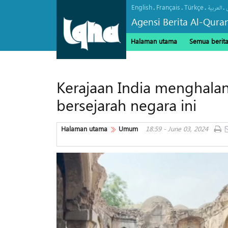
English
Français
Türkçe
.
.
.
.
العربیة
Agensi Berita Al-Qura
Halaman utama
Semua berit
Kerajaan India menghalan
bersejarah negara ini
Halaman utama
Umum
18:59 - June 03, 2024