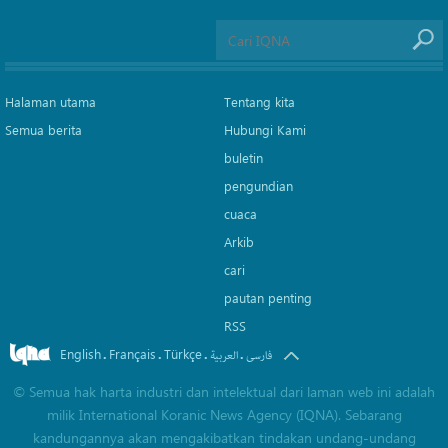
Halaman utama
Tentang kita
Semua berita
Hubungi Kami
buletin
pengundian
cuaca
Arkib
cari
pautan penting
RSS
English
Français
Türkçe
.
.
.
.
فارسی
العربیة
©
Semua hak harta industri dan intelektual dari laman web ini adalah
milik International Koranic News Agency (IQNA). Sebarang
kandungannya akan mengakibatkan tindakan undang-undang