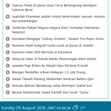
Operasi Pusat Al-Quran Gaza Terus Berlangsung Meskipun
Cabaran Berat
Ayatollah Khamenei adalah simbol kehormatan, maruah, revolusi
dan penentangan
Sambutan Rakyat Negara-negara Islam Terhadap Kejohanan
Sepanyol
Kematian Mengejut "Lindsey Graham", Senator Pro-Rejim Zionis
Pameran Panel Kaligrafi Surah-surah al-Quran di Jeddah
Pameran Halal 2026 Bermula di Indonesia
Malaysia Kekal di Puncak Indeks Pelancongan Islam Global
Lawatan Raja Britain ke Masjid Hijau Pertama Eropah
Bilangan Pendaftar Arbain Melepasi 1.3 Juta Orang
Daulat Tilawah Peluang Melahirkan Generasi Baharu Qari
Pemuda Bahrain Berkabung untuk Pemimpin Syahid Iran
Bacaan Muhammad Jawad Kashefi Dari Surah "Syura"
Sunday 09 August 2026
,
GMT-04:56:28
17°