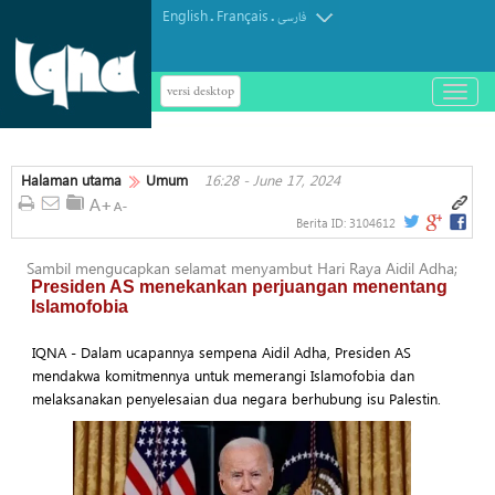
English
Français
.
.
فارسی
versi desktop
باز
و
بسته
کردن
Halaman utama
Umum
16:28 - June 17, 2024
منو
Berita ID:
3104612
Sambil mengucapkan selamat menyambut Hari Raya Aidil Adha;
Presiden AS menekankan perjuangan menentang
Islamofobia
IQNA - Dalam ucapannya sempena Aidil Adha, Presiden AS
mendakwa komitmennya untuk memerangi Islamofobia dan
melaksanakan penyelesaian dua negara berhubung isu Palestin.