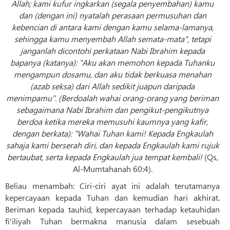
Allah; kami kufur ingkarkan (segala penyembahan) kamu
dan (dengan ini) nyatalah perasaan permusuhan dan
kebencian di antara kami dengan kamu selama-lamanya,
sehingga kamu menyembah Allah semata-mata", tetapi
janganlah dicontohi perkataan Nabi Ibrahim kepada
bapanya (katanya): "Aku akan memohon kepada Tuhanku
mengampun dosamu, dan aku tidak berkuasa menahan
(azab seksa) dari Allah sedikit juapun daripada
menimpamu". (Berdoalah wahai orang-orang yang beriman
sebagaimana Nabi Ibrahim dan pengikut-pengikutnya
berdoa ketika mereka memusuhi kaumnya yang kafir,
dengan berkata): "Wahai Tuhan kami! Kepada Engkaulah
sahaja kami berserah diri, dan kepada Engkaulah kami rujuk
bertaubat, serta kepada Engkaulah jua tempat kembali!
(Qs,
Al-Mumtahanah 60:4).
Beliau menambah: Ciri-ciri ayat ini adalah terutamanya
kepercayaan kepada Tuhan dan kemudian hari akhirat.
Beriman kepada tauhid, kepercayaan terhadap ketauhidan
fi'iliyah Tuhan bermakna manusia dalam sesebuah