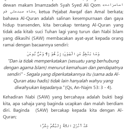
dewan makam Imamzadeh Syah Syed Ali Qom «امامزاده
شاه سیدعلی قم», ketua Pejabat Awqaf dan Amal berkata;
bahawa Al-Quran adalah salinan kesempurnaan dan gaya
hidup transenden, kita bercakap tentang Al-Quran yang
tidak ada kitab suci Tuhan lagi yang turun dan Nabi Islam
yang dikasihi (SAW) membacakan ayat-ayat kepada orang
ramai dengan bacaannya sendiri:
وَمَا يَنْطِقُ عَنِ الْهَوَىٰ؛ إِنْ هُوَ إِلَّا وَحْيٌ يُوحَىٰ
"Dan ia tidak memperkatakan (sesuatu yang berhubung
dengan agama Islam) menurut kemahuan dan pendapatnya
sendiri" - Segala yang diperkatakannya itu (sama ada Al-
Quran atau hadis) tidak lain hanyalah wahyu yang
diwahyukan kepadanya."
(Qs, An-Najm 53: 3 - 4).
Kehadiran Nabi (SAW) yang bercahaya adalah bukti bagi
kita, apa sahaja yang baginda ucapkan dan malah berdiam
diri. Baginda (SAW) bercakap kepada kita dengan Al-
Quran;
قَدْ أَنْزَلَ اللَّهُ إِلَيْكُمْ ذِكْرًا