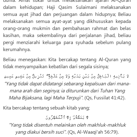
dalam kehidupan; Haji Qasim Sulaimani melaksanakan
semua ayat jihad dan perjuangan dalam hidupnya; Beliau
melaksanakan semua ayat-ayat yang dikhususkan kepada
orang-orang mukmin dan pembahasan rahmat dan belas
kasihan, maka sekembalinya dari perjalanan jihad, beliau
pergi menziarahi keluarga para syuhada sebelum pulang
kerumahnya.
Beliau menegaskan: Kita bercakap tentang Al-Quran yang
tidak menyampaikan kebatilan dari segala sisinya;
لَا يَأْتِيهِ الْبَاطِلُ مِنْ بَيْنِ يَدَيْهِ وَلَا مِنْ خَلْفِهِ ۖ تَنْزِيلٌ مِنْ حَكِيمٍ حَمِيدٍ
"Yang tidak dapat didatangi sebarang kepalsuan dari mana-
mana arah dan seginya; ia diturunkan dari Tuhan Yang
Maha Bijaksana, lagi Maha Terpuji".
(Qs, Fussilat 41:42).
Kita bercakap tentang sebuah kitab yang;
لَّا يَمَسُّهُۥٓ إِلَّا ٱلۡمُطَهَّرُونَ
"Yang tidak disentuh melainkan oleh makhluk-makhluk
yang diakui bersih suci".
(Qs, Al-Waaqi'ah 56:79).