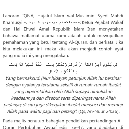
Laporan IQNA; Hujatul-Islam wal-Muslimin Syed Mahdi
Khamusyi «حجةالاسلام سیدمهدی خاموشی»: Ketua Pejabat Wakaf
dan Hal Ehwal Amal Republik Islam Iran menyatakan
bahawa matlamat utama kami adalah untuk mewujudkan
pemahaman yang betul tentang Al-Quran, dan berkata: Jika
kita melakukan ini, maka kita akan menjadi contoh ayat
yang mulia ini yang mengatakan:
فِي بُيُوتٍ أَذِنَ اللَّهُ أَنْ تُرْفَعَ وَيُذْكَرَ فِيهَا اسْمُهُ يُسَبِّحُ لَهُ فِيهَا
بِالْغُدُوِّ وَالْآصَالِ
Yang bermaksud; (Nur hidayah petunjuk Allah itu bersinar
dengan nyatanya terutama sekali) di rumah-rumah ibadat
yang diperintahkan oleh Allah supaya dimuliakan
keadaannya dan disebut serta diperingat nama Allah
padanya; di situ juga dikerjakan ibadat mensuci dan memuji
Allah pada waktu pagi dan petang"
. (Qs, An-Nuur 24:36).
Pada majlis penutup bahagian pendidikan pertandingan Al-
Quran Pertubuhan Awqaf edisi ke-47, yang diadakan di