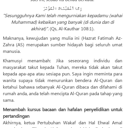
إِنَّا أَعْطَيْنَاكَ الْكَوْثَرَ
"Sesungguhnya Kami telah mengurniakan kepadamu (wahai
Muhammad) kebaikan yang banyak (di dunia dan di
akhirat)".
(Qs, Al-Kauthar 108:1).
Maknanya, kewujudan yang mulia ini (Hazrat Fatimah Az-
Zahra (AS) merupakan sumber hidayah bagi seluruh umat
manusia.
Khamusyi menambah: Jika seseorang individu dan
masyarakat takut kepada Tuhan, mereka tidak akan takut
kepada apa-apa atau sesiapa pun. Saya ingin meminta para
wanita supaya tidak menurunkan bendera Al-Quran dan
ketahui bahawa sebanyak Al-Quran dibaca dan difahami di
rumah anda, anda telah mencipta Al-Quran pada tahap yang
sama.
Menambah kursus bacaan dan hafalan penyelidikan untuk
pertandingan
Akhirnya, ketua Pertubuhan Wakaf dan Hal Ehwal Amal