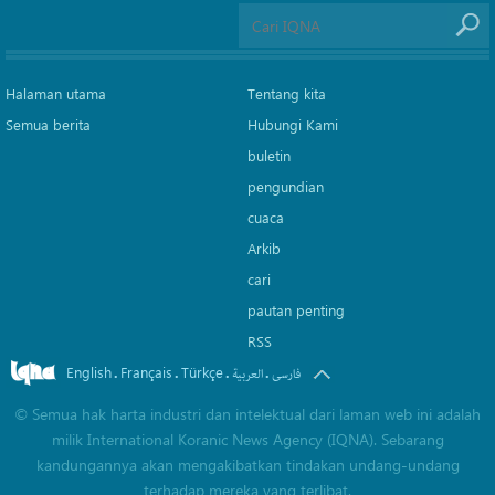
Halaman utama
Tentang kita
Semua berita
Hubungi Kami
buletin
pengundian
cuaca
Arkib
cari
pautan penting
RSS
English
Français
Türkçe
.
.
.
.
فارسی
العربیة
©
Semua hak harta industri dan intelektual dari laman web ini adalah
milik International Koranic News Agency (IQNA). Sebarang
kandungannya akan mengakibatkan tindakan undang-undang
terhadap mereka yang terlibat.