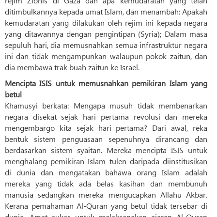
rejim Zionis di Gaza dan apa kemudaratan yang telah
ditimbulkannya kepada umat Islam, dan menambah: Apakah
kemudaratan yang dilakukan oleh rejim ini kepada negara
yang ditawannya dengan pengintipan (Syria); Dalam masa
sepuluh hari, dia memusnahkan semua infrastruktur negara
ini dan tidak mengampunkan walaupun pokok zaitun, dan
dia membawa trak buah zaitun ke Israel.
Mencipta ISIS untuk memusnahkan pemikiran Islam yang
betul
Khamusyi berkata: Mengapa musuh tidak membenarkan
negara disekat sejak hari pertama revolusi dan mereka
mengembargo kita sejak hari pertama? Dari awal, reka
bentuk sistem penguasaan sepenuhnya dirancang dan
berdasarkan sistem syaitan. Mereka mencipta ISIS untuk
menghalang pemikiran Islam tulen daripada diinstitusikan
di dunia dan mengatakan bahawa orang Islam adalah
mereka yang tidak ada belas kasihan dan membunuh
manusia sedangkan mereka mengucapkan Allahu Akbar.
Kerana pemahaman Al-Quran yang betul tidak tersebar di
dunia. Amat sukar untuk melaksanakan ajaran Al-Quran