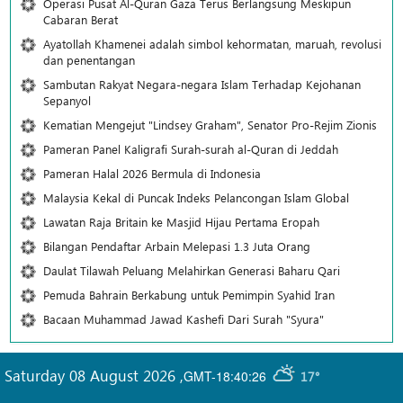
Operasi Pusat Al-Quran Gaza Terus Berlangsung Meskipun
Cabaran Berat
Ayatollah Khamenei adalah simbol kehormatan, maruah, revolusi
dan penentangan
Sambutan Rakyat Negara-negara Islam Terhadap Kejohanan
Sepanyol
Kematian Mengejut "Lindsey Graham", Senator Pro-Rejim Zionis
Pameran Panel Kaligrafi Surah-surah al-Quran di Jeddah
Pameran Halal 2026 Bermula di Indonesia
Malaysia Kekal di Puncak Indeks Pelancongan Islam Global
Lawatan Raja Britain ke Masjid Hijau Pertama Eropah
Bilangan Pendaftar Arbain Melepasi 1.3 Juta Orang
Daulat Tilawah Peluang Melahirkan Generasi Baharu Qari
Pemuda Bahrain Berkabung untuk Pemimpin Syahid Iran
Bacaan Muhammad Jawad Kashefi Dari Surah "Syura"
Saturday 08 August 2026
,
GMT-18:40:26
17°