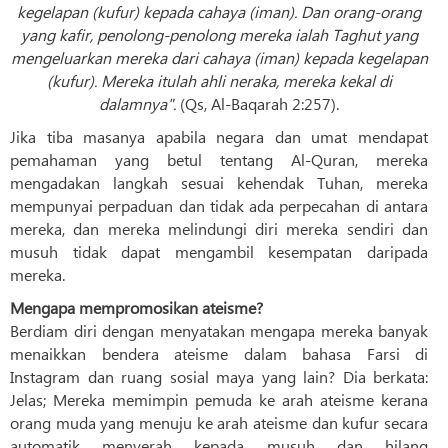
kegelapan (kufur) kepada cahaya (iman). Dan orang-orang
yang kafir, penolong-penolong mereka ialah Taghut yang
mengeluarkan mereka dari cahaya (iman) kepada kegelapan
(kufur). Mereka itulah ahli neraka, mereka kekal di
dalamnya".
(Qs, Al-Baqarah 2:257).
Jika tiba masanya apabila negara dan umat mendapat
pemahaman yang betul tentang Al-Quran, mereka
mengadakan langkah sesuai kehendak Tuhan, mereka
mempunyai perpaduan dan tidak ada perpecahan di antara
mereka, dan mereka melindungi diri mereka sendiri dan
musuh tidak dapat mengambil kesempatan daripada
mereka.
Mengapa mempromosikan ateisme?
Berdiam diri dengan menyatakan mengapa mereka banyak
menaikkan bendera ateisme dalam bahasa Farsi di
Instagram dan ruang sosial maya yang lain? Dia berkata:
Jelas; Mereka memimpin pemuda ke arah ateisme kerana
orang muda yang menuju ke arah ateisme dan kufur secara
automatik menyerah kepada musuh dan hilang