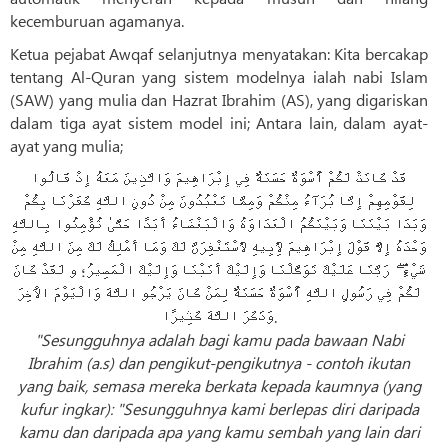
kecemburuan agamanya.
Ketua pejabat Awqaf selanjutnya menyatakan: Kita bercakap
tentang Al-Quran yang sistem modelnya ialah nabi Islam
(SAW) yang mulia dan Hazrat Ibrahim (AS), yang digariskan
dalam tiga ayat sistem model ini; Antara lain, dalam ayat-
ayat yang mulia;
قَدْ كَانَتْ لَكُمْ أُسْوَةٌ حَسَنَةٌ فِي إِبْرَاهِيمَ وَالَّذِينَ مَعَهُ إِذْ قَالُوا
لِقَوْمِهِمْ إِنَّا بُرَآءُ مِنْكُمْ وَمِمَّا تَعْبُدُونَ مِنْ دُونِ اللَّهِ كَفَرْنَا بِكُمْ
وَبَدَا بَيْنَنَا وَبَيْنَكُمُ الْعَدَاوَةُ وَالْبَغْضَاءُ أَبَدًا حَتَّىٰ تُؤْمِنُوا بِاللَّهِ
وَحْدَهُ إِلَّا قَوْلَ إِبْرَاهِيمَ لِأَبِيهِ لَأَسْتَغْفِرَنَّ لَكَ وَمَا أَمْلِكُ لَكَ مِنَ اللَّهِ مِنْ
شَيْءٍ ۖ رَبَّنَا عَلَيْكَ تَوَكَّلْنَا وَإِلَيْكَ أَنَبْنَا وَإِلَيْكَ الْمَصِيرُ؛ و لَقَدْ كَانَ
لَكُمْ فِي رَسُولِ اللَّهِ أُسْوَةٌ حَسَنَةٌ لِمَنْ كَانَ يَرْجُو اللَّهَ وَالْيَوْمَ الْآخِرَ
وَذَكَرَ اللَّهَ كَثِيرًا.
"Sesungguhnya adalah bagi kamu pada bawaan Nabi
Ibrahim (a.s) dan pengikut-pengikutnya - contoh ikutan
yang baik, semasa mereka berkata kepada kaumnya (yang
kufur ingkar): "Sesungguhnya kami berlepas diri daripada
kamu dan daripada apa yang kamu sembah yang lain dari