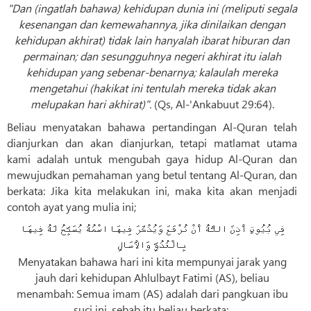
"Dan (ingatlah bahawa) kehidupan dunia ini (meliputi segala
kesenangan dan kemewahannya, jika dinilaikan dengan
kehidupan akhirat) tidak lain hanyalah ibarat hiburan dan
permainan; dan sesungguhnya negeri akhirat itu ialah
kehidupan yang sebenar-benarnya; kalaulah mereka
mengetahui (hakikat ini tentulah mereka tidak akan
melupakan hari akhirat)".
(Qs, Al-'Ankabuut 29:64).
Beliau menyatakan bahawa pertandingan Al-Quran telah
dianjurkan dan akan dianjurkan, tetapi matlamat utama
kami adalah untuk mengubah gaya hidup Al-Quran dan
mewujudkan pemahaman yang betul tentang Al-Quran, dan
berkata: Jika kita melakukan ini, maka kita akan menjadi
contoh ayat yang mulia ini;
فِي بُيُوتٍ أَذِنَ اللَّهُ أَنْ تُرْفَعَ وَيُذْكَرَ فِيهَا اسْمُهُ يُسَبِّحُ لَهُ فِيهَا
بِالْغُدُوِّ وَالْآصَالِ
Menyatakan bahawa hari ini kita mempunyai jarak yang
jauh dari kehidupan Ahlulbayt Fatimi (AS), beliau
menambah: Semua imam (AS) adalah dari pangkuan ibu
suci ini, sebab itu beliau berkata: