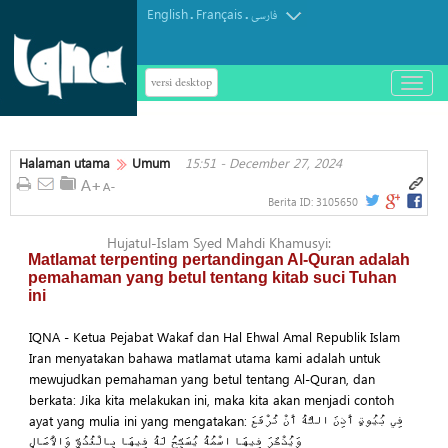
English
Français
.
.
فارسی
versi desktop
باز
و
بسته
کردن
Halaman utama
Umum
15:51 - December 27, 2024
منو
Berita ID:
3105650
Hujatul-Islam Syed Mahdi Khamusyi:
Matlamat terpenting pertandingan Al-Quran adalah
pemahaman yang betul tentang kitab suci Tuhan
ini
IQNA - Ketua Pejabat Wakaf dan Hal Ehwal Amal Republik Islam
Iran menyatakan bahawa matlamat utama kami adalah untuk
mewujudkan pemahaman yang betul tentang Al-Quran, dan
berkata: Jika kita melakukan ini, maka kita akan menjadi contoh
ayat yang mulia ini yang mengatakan: فِي بُيُوتٍ أَذِنَ اللَّهُ أَنْ تُرْفَعَ
وَيُذْكَرَ فِيهَا اسْمُهُ يُسَبِّحُ لَهُ فِيهَا بِالْغُدُوِّ وَالْآصَالِ