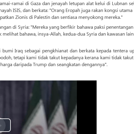
ai-ramai di Gaza dan jenayah letupan alat kelui di Lubnan se
nayah ISIS, dan berkata: "Orang Eropah juga rakan kongsi utama 
patkan Zionis di Palestin dan sentiasa menyokong mereka."
gan di Syria: "Mereka yang berfikir bahawa paksi penentangan 
 melihat bahawa, insya-Allah, kedua-dua Syria dan kawasan lai
 bumi Iraq sebagai pengkhianat dan berkata kepada tentera u
oh, tetapi kami tidak takut kepadanya kerana kami tidak takut
berharga daripada Trump dan seangkatan dengannya".
Play