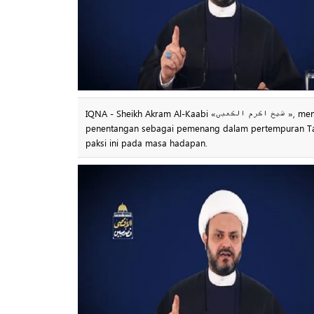
IQNA - Sheikh Akram Al-Kaabi «شیخ اکرم الکعبی », menghargai sokongan dan kepimpinan Ayatullah Khamenei, menggelar paksi
penentangan sebagai pemenang dalam pertempuran Tauf
paksi ini pada masa hadapan.