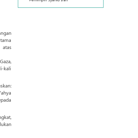
utama
 atas
Gaza,
-kali
skan:
Yahya
epada
gkat,
lukan