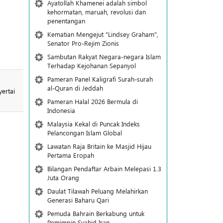
Ayatollah Khamenei adalah simbol
kehormatan, maruah, revolusi dan
penentangan
Kematian Mengejut "Lindsey Graham",
Senator Pro-Rejim Zionis
Sambutan Rakyat Negara-negara Islam
Terhadap Kejohanan Sepanyol
Pameran Panel Kaligrafi Surah-surah
al-Quran di Jeddah
ertai
Pameran Halal 2026 Bermula di
Indonesia
Malaysia Kekal di Puncak Indeks
Pelancongan Islam Global
Lawatan Raja Britain ke Masjid Hijau
Pertama Eropah
Bilangan Pendaftar Arbain Melepasi 1.3
Juta Orang
Daulat Tilawah Peluang Melahirkan
Generasi Baharu Qari
Pemuda Bahrain Berkabung untuk
Pemimpin Syahid Iran