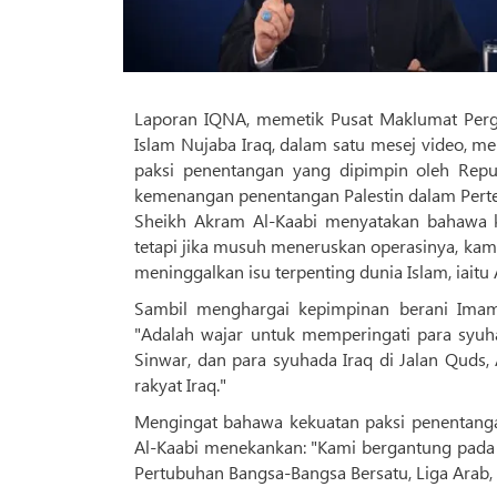
Laporan IQNA, memetik Pusat Maklumat Pergerakan Nujaba «نجباء», Setiausaha 
Islam Nujaba Iraq, dalam satu mesej video, 
paksi penentangan yang dipimpin oleh Repu
kemenangan penentangan Palestin dalam Per
Sheikh Akram Al-Kaabi menyatakan bahawa k
tetapi jika musuh meneruskan operasinya, kam
meninggalkan isu terpenting dunia Islam, iaitu 
Sambil menghargai kepimpinan berani Imam
"Adalah wajar untuk memperingati para syuha
Sinwar, dan para syuhada Iraq di Jalan Quds
rakyat Iraq."
Mengingat bahawa kekuatan paksi penentang
Al-Kaabi menekankan: "Kami bergantung pada
Pertubuhan Bangsa-Bangsa Bersatu, Liga Arab