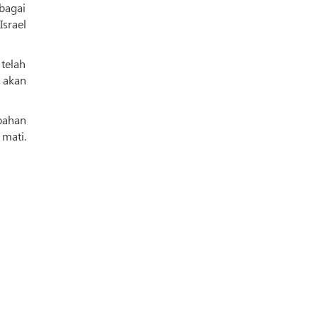
bagai
Israel
telah
n akan
pahan
 mati.