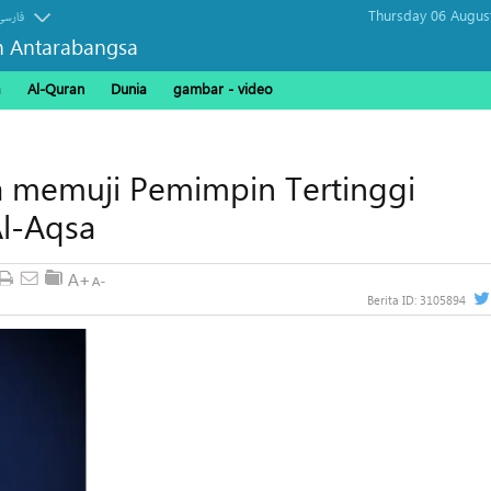
Thursday 06 Augus
فارسی
n Antarabangsa
a
Al-Quran
Dunia
gambar - video
 memuji Pemimpin Tertinggi
Al-Aqsa
Berita ID:
3105894