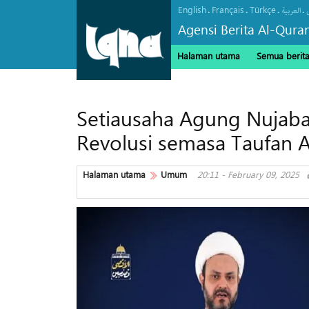
English
Français
Türkçe
.
.
.
.
العربیة
Agensi Berita Al-Qura
Halaman utama
Semua berit
Setiausaha Agung Nujaba
Revolusi semasa Taufan 
Halaman utama
Umum
20:11 - February 09, 2025