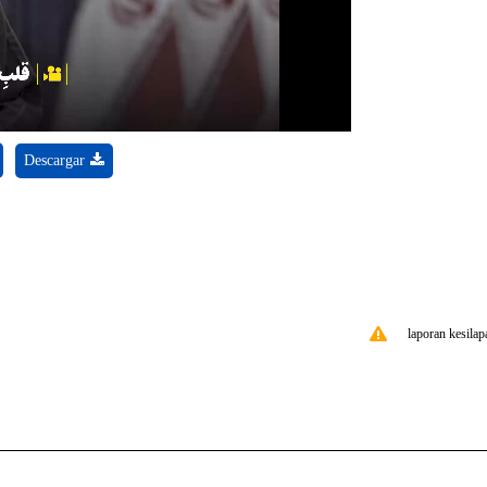
Video
Descargar
laporan kesilap