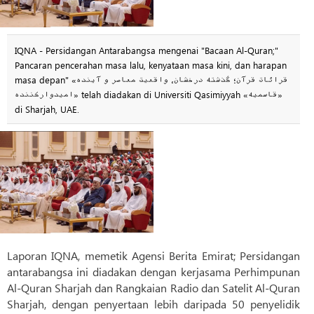
IQNA - Persidangan Antarabangsa mengenai "Bacaan Al-Quran;"
Pancaran pencerahan masa lalu, kenyataan masa kini, dan harapan
masa depan" «قرائات قرآن؛ گذشته درخشان، واقعیت معاصر و آینده
امیدوارکننده» telah diadakan di Universiti Qasimiyyah «قاسمیه»
di Sharjah, UAE.
Laporan IQNA, memetik Agensi Berita Emirat; Persidangan
antarabangsa ini diadakan dengan kerjasama Perhimpunan
Al-Quran Sharjah dan Rangkaian Radio dan Satelit Al-Quran
Sharjah, dengan penyertaan lebih daripada 50 penyelidik