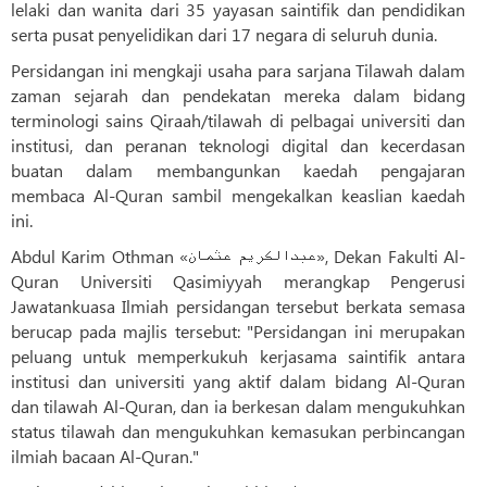
lelaki dan wanita dari 35 yayasan saintifik dan pendidikan
serta pusat penyelidikan dari 17 negara di seluruh dunia.
Persidangan ini mengkaji usaha para sarjana Tilawah dalam
zaman sejarah dan pendekatan mereka dalam bidang
terminologi sains Qiraah/tilawah di pelbagai universiti dan
institusi, dan peranan teknologi digital dan kecerdasan
buatan dalam membangunkan kaedah pengajaran
membaca Al-Quran sambil mengekalkan keaslian kaedah
ini.
Abdul Karim Othman «عبدالکریم عثمان», Dekan Fakulti Al-
Quran Universiti Qasimiyyah merangkap Pengerusi
Jawatankuasa Ilmiah persidangan tersebut berkata semasa
berucap pada majlis tersebut: "Persidangan ini merupakan
peluang untuk memperkukuh kerjasama saintifik antara
institusi dan universiti yang aktif dalam bidang Al-Quran
dan tilawah Al-Quran, dan ia berkesan dalam mengukuhkan
status tilawah dan mengukuhkan kemasukan perbincangan
ilmiah bacaan Al-Quran."