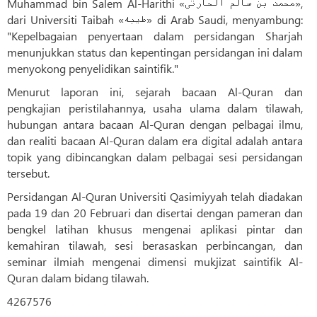
Muhammad bin Salem Al-Harithi «محمد بن سالم الحارثی»,
dari Universiti Taibah «طیبه» di Arab Saudi, menyambung:
"Kepelbagaian penyertaan dalam persidangan Sharjah
menunjukkan status dan kepentingan persidangan ini dalam
menyokong penyelidikan saintifik."
Menurut laporan ini, sejarah bacaan Al-Quran dan
pengkajian peristilahannya, usaha ulama dalam tilawah,
hubungan antara bacaan Al-Quran dengan pelbagai ilmu,
dan realiti bacaan Al-Quran dalam era digital adalah antara
topik yang dibincangkan dalam pelbagai sesi persidangan
tersebut.
Persidangan Al-Quran Universiti Qasimiyyah telah diadakan
pada 19 dan 20 Februari dan disertai dengan pameran dan
bengkel latihan khusus mengenai aplikasi pintar dan
kemahiran tilawah, sesi berasaskan perbincangan, dan
seminar ilmiah mengenai dimensi mukjizat saintifik Al-
Quran dalam bidang tilawah.
4267576