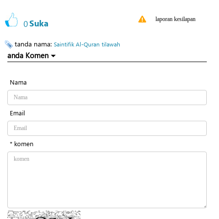
laporan kesilapan
0
Suka
tanda nama:
Saintifik Al-Quran
tilawah
anda Komen
Nama
Email
* komen