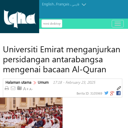
English
Français
.
.
فارسی
versi desktop
باز
و
بسته
کردن
Universiti Emirat menganjurkan
منو
persidangan antarabangsa
mengenai bacaan Al-Quran
Halaman utama
Umum
17:18 - February 23, 2025
Berita ID:
3105969