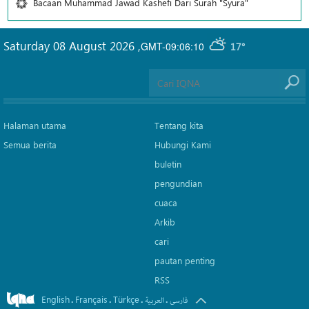
Bacaan Muhammad Jawad Kashefi Dari Surah "Syura"
Saturday 08 August 2026
,
GMT-09:06:10
17°
Halaman utama
Tentang kita
Semua berita
Hubungi Kami
buletin
pengundian
cuaca
Arkib
cari
pautan penting
RSS
English
Français
Türkçe
.
.
.
.
فارسی
العربیة