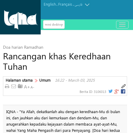
English
Français
.
.
فارسی
versi desktop
باز
و
بسته
کردن
Doa harian Ramadhan
منو
Rancangan khas Keredhaan
Tuhan
Halaman utama
Umum
16:22 - March 03, 2025
Berita ID:
3106013
IQNA - "Ya Allah, dekatkanlah aku dengan keredhaan-Mu di bulan
ini, dan jauhkan aku dari kemurkaan dan dendam-Mu, dan
anugerahkan kepadaku kejayaan dalam membaca ayat-ayat-Mu,
wahai Yang Maha Pengasih dari para Penyayang. [Doa hari kedua