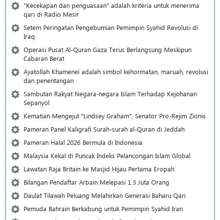
"Kecekapan dan penguasaan" adalah kriteria untuk menerima
qari di Radio Mesir
Setem Peringatan Pengebumian Pemimpin Syahid Revolusi di
Iraq
Operasi Pusat Al-Quran Gaza Terus Berlangsung Meskipun
Cabaran Berat
Ayatollah Khamenei adalah simbol kehormatan, maruah, revolusi
dan penentangan
Sambutan Rakyat Negara-negara Islam Terhadap Kejohanan
Sepanyol
Kematian Mengejut "Lindsey Graham", Senator Pro-Rejim Zionis
Pameran Panel Kaligrafi Surah-surah al-Quran di Jeddah
Pameran Halal 2026 Bermula di Indonesia
Malaysia Kekal di Puncak Indeks Pelancongan Islam Global
Lawatan Raja Britain ke Masjid Hijau Pertama Eropah
Bilangan Pendaftar Arbain Melepasi 1.3 Juta Orang
Daulat Tilawah Peluang Melahirkan Generasi Baharu Qari
Pemuda Bahrain Berkabung untuk Pemimpin Syahid Iran