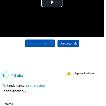
Play
Video
Código de video
Descargar
laporan kesilapan
0
Suka
tanda nama:
doa
Ramadhan
anda Komen
Nama