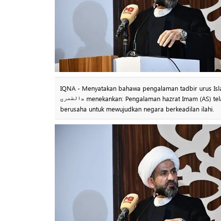
IQNA - Menyatakan bahawa pengalaman tadbir urus Islam Ima
الشمری» menekankan: Pengalaman hazrat Imam (AS) telah menjadi hadiah kepada negara; piawaian dan ukuran bagi setiap sistem yang
berusaha untuk mewujudkan negara berkeadilan ilahi.