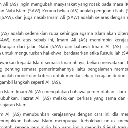
 Ali (AS) ingin mengubah masyarakat yang rosak pada masa it
 Nabi Islam (SAW). Kerana beliau (AS) adalah pengganti Nabi 
i (SAW), dan juga nasab Imam Ali (SAW) adalah selaras dengan 
(AS) adalah sedemikian rupa sehingga agama Islam akan diter
SAW), dan atas sebab ini, Imam Ali (AS) memimpin keraja
mbungan dari jalan Nabi (SAW) dan bahawa Imam Ali (AS) a
untuk menguruskan hal-ehwal berdasarkan etika Rasulullah (S
tawarkan kepada Islam semasa Imamahnya, beliau menyatakan:
ing penting semasa pemerintahannya, iaitu pengalaman memer
adalah model dan kriteria untuk menilai setiap kerajaan di duni
ambil langkah seperti Ali (AS).
 Islam Imam Ali (AS) mengatakan bahawa pemerintahan Islam 
itubuhkan. Hazrat Ali (AS) melakukan perkara yang sama dan 
 ajaran Islam.
am Ali (AS) menubuhkan kerajaannya dengan cara ini, dia me
enunjukkan bahawa Islam mempunyai kebolehan untuk men
contoh kepada pemimpin lain yang ingin mengikuti jejak Rasul