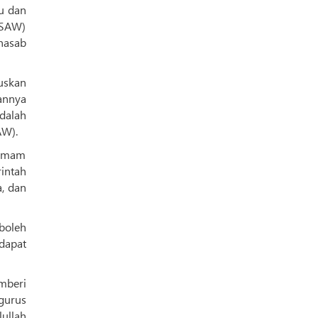
u dan
(SAW)
nasab
uskan
annya
dalah
AW).
 Imam
intah
a, dan
boleh
dapat
mberi
gurus
ullah