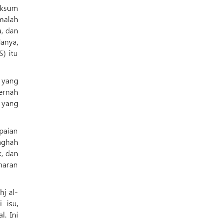
aksum
 malah
, dan
anya,
) itu
 yang
ernah
 yang
paian
aghah
k, dan
naran
j al-
 isu,
. Ini