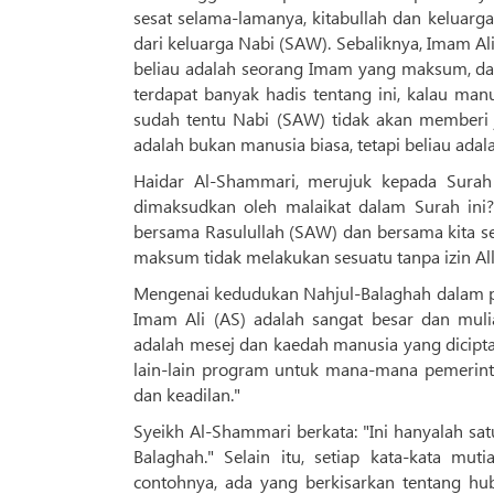
sesat selama-lamanya, kitabullah dan keluarg
dari keluarga Nabi (SAW). Sebaliknya, Imam Ali
beliau adalah seorang Imam yang maksum, dan
terdapat banyak hadis tentang ini, kalau m
sudah tentu Nabi (SAW) tidak akan memberi j
adalah bukan manusia biasa, tetapi beliau a
Haidar Al-Shammari, merujuk kepada Surah 
dimaksudkan oleh malaikat dalam Surah ini? 
bersama Rasulullah (SAW) dan bersama kita s
maksum tidak melakukan sesuatu tanpa izin All
Mengenai kedudukan Nahjul-Balaghah dalam pem
Imam Ali (AS) adalah sangat besar dan mul
adalah mesej dan kaedah manusia yang dicipta 
lain-lain program untuk mana-mana pemerint
dan keadilan."
Syeikh Al-Shammari berkata: "Ini hanyalah sa
Balaghah." Selain itu, setiap kata-kata mu
contohnya, ada yang berkisarkan tentang hub