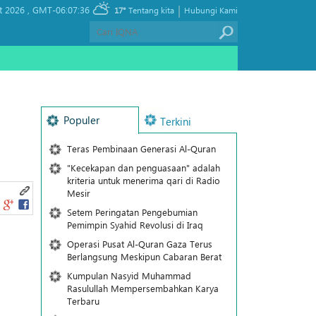
|
t 2026 ,
GMT-06:07:36
17°
Tentang kita
Hubungi Kami
Populer
Terkini
Teras Pembinaan Generasi Al-Quran
"Kecekapan dan penguasaan" adalah
kriteria untuk menerima qari di Radio
Mesir
Setem Peringatan Pengebumian
Pemimpin Syahid Revolusi di Iraq
Operasi Pusat Al-Quran Gaza Terus
Berlangsung Meskipun Cabaran Berat
Kumpulan Nasyid Muhammad
Rasulullah Mempersembahkan Karya
Terbaru