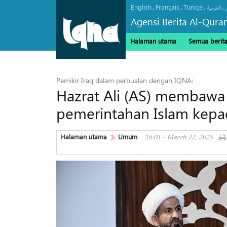
English
Français
Türkçe
.
.
.
.
العربیة
Agensi Berita Al-Qura
Halaman utama
Semua berit
Pemikir Iraq dalam perbualan dengan IQNA:
Hazrat Ali (AS) membaw
pemerintahan Islam ke
Halaman utama
Umum
16:01 - March 22, 2025