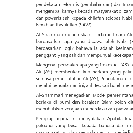
pendekatan reformis (pembaharuan) dan Imam
mengembalikannya kepada masyarakat di zaman
dan pewaris sah kepada khilafah selepas Nab
kenabian Rasulullah (SAW).
Al-Shammari meneruskan: Tindakan Imam Ali 
berdasarkan apa yang dibawa oleh Nabi (
berdasarkan logik bahawa ia adalah kesina
pengganti yang sah dan mempunyai kecekapan 
Mengenai persoalan apa yang Imam Ali (AS) 
Ali (AS) memberikan kita perkara yang pal
semasa pemerintahan Ali (AS); Pengalaman ini 
melalui pengalaman ini, ahli teologi boleh meng
Al-Shammari menegaskan: Model pemerintahan
berlaku di bumi dan kerajaan Islam boleh d
menubuhkan kerajaan ini berdasarkan piawaian
Pengkaji agama ini menyatakan: Apabila Im
peluang yang besar kepada bangsa dan m
masyarakat ini, dan pengalaman ini menjadi 