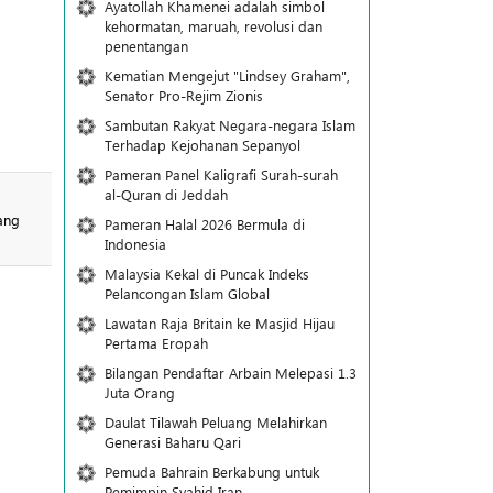
Ayatollah Khamenei adalah simbol
kehormatan, maruah, revolusi dan
penentangan
Kematian Mengejut "Lindsey Graham",
Senator Pro-Rejim Zionis
Sambutan Rakyat Negara-negara Islam
Terhadap Kejohanan Sepanyol
Pameran Panel Kaligrafi Surah-surah
al-Quran di Jeddah
Pameran Halal 2026 Bermula di
Indonesia
Malaysia Kekal di Puncak Indeks
Pelancongan Islam Global
Lawatan Raja Britain ke Masjid Hijau
Pertama Eropah
Bilangan Pendaftar Arbain Melepasi 1.3
Juta Orang
Daulat Tilawah Peluang Melahirkan
Generasi Baharu Qari
Pemuda Bahrain Berkabung untuk
Pemimpin Syahid Iran