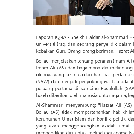
Laporan IQNA - Sheikh Haidar al-Shammari «شیخ حیدر الشمری» seorang profesor di Hauzah Ilmiah Najaf Ashraf dan
universiti Iraq, dan seorang penyelidik dal
Beliau menjelaskan tentang peranan Imam Ali (A
Imam Ali (AS) dan bagaimana dia melindungi 
olehnya yang bermula dari hari-hari pertama 
(SAW) dan menjadi penyokongnya. Dia adala
pejuang pertama di samping Rasulullah (SA
boleh diberikan oleh manusia untuk agama, ke
Al-Shammari menyambung: "Hazrat Ali (AS) m
Beliau (AS) tidak mempertahankan hak khila
keruntuhan Umat Islam dan konflik politik, 
yang akan menggoncangkan akidah umat Isl
mengabdikan diri untuk melindungi agama Isla