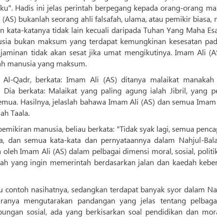
aku". Hadis ini jelas perintah berpegang kepada orang-orang m
 (AS) bukanlah seorang ahli falsafah, ulama, atau pemikir biasa,
 kata-katanya tidak lain kecuali daripada Tuhan Yang Maha Esa
anusia bukan maksum yang terdapat kemungkinan kesesatan pad
aminan tidak akan sesat jika umat mengikutinya. Imam Ali (AS
dalah manusia yang maksum.
Al-Qadr, berkata: Imam Ali (AS) ditanya malaikat manakah
Dia berkata: Malaikat yang paling agung ialah Jibril, yang p
emua. Hasilnya, jelaslah bahawa Imam Ali (AS) dan semua Imam
ah Taala.
ikiran manusia, beliau berkata: "Tidak syak lagi, semua penca
ia, dan semua kata-kata dan pernyataannya dalam Nahjul-Bal
oleh Imam Ali (AS) dalam pelbagai dimensi moral, sosial, politi
ah yang ingin memerintah berdasarkan jalan dan kaedah kebe
tu contoh nasihatnya, sedangkan terdapat banyak syor dalam Nah
tiaranya mengutarakan pandangan yang jelas tentang pelbagai
ungan sosial, ada yang berkisarkan soal pendidikan dan moral