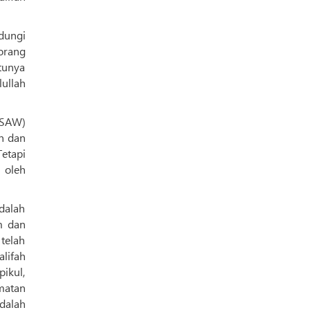
dungi
orang
tunya
ullah
(SAW)
n dan
etapi
 oleh
dalah
m dan
lifah
ikul,
matan
dalah