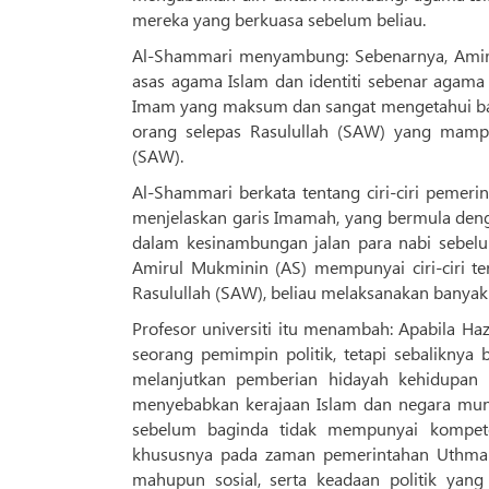
mereka yang berkuasa sebelum beliau.
Al-Shammari menyambung: Sebenarnya, Amir
asas agama Islam dan identiti sebenar agama 
Imam yang maksum dan sangat mengetahui bah
orang selepas Rasulullah (SAW) yang mamp
(SAW).
Al-Shammari berkata tentang ciri-ciri pemeri
menjelaskan garis Imamah, yang bermula denga
dalam kesinambungan jalan para nabi sebel
Amirul Mukminin (AS) mempunyai ciri-ciri ter
Rasulullah (SAW), beliau melaksanakan banyak 
Profesor universiti itu menambah: Apabila Ha
seorang pemimpin politik, tetapi sebalikny
melanjutkan pemberian hidayah kehidupan umat manusia«مُصلح», terutamanya w
menyebabkan kerajaan Islam dan negara mundu
sebelum baginda tidak mempunyai kompet
khususnya pada zaman pemerintahan Uthman,
mahupun sosial, serta keadaan politik yang 