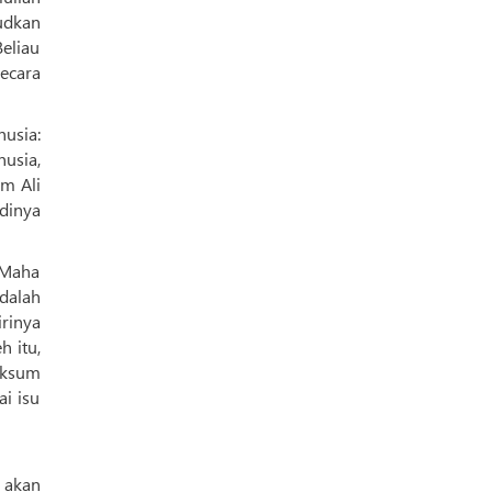
udkan
eliau
ecara
usia,
am Ali
dinya
 Maha
dalah
irinya
h itu,
aksum
i isu
 akan