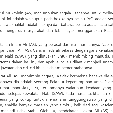
ul Mukminin (AS) menumpukan segala usahanya untuk melin
ini. Ini adalah walaupun pada hakikatnya beliau (AS) adalah se
awa khalifah adalah haknya dan bahawa beliau adalah satu-sa
u mengurus masyarakat dan lebih layak menggantikan Rasul
ntahan Imam Ali (AS), yang berasal dari isu Imamiahnya: Nabi 
n Imam Ali (AS). Garis ini adalah selaras dengan garis kenabia
um Nabi (SAW), yang diutuskan untuk membimbing manusia. T
tentu dalam hal ini, dan apabila beliau dilantik menjadi Imam
jawatan dan ciri-ciri khusus dalam pemerintahannya.
zrat Ali (AS) memimpin negara, ia tidak bermakna bahawa dia a
a bahawa dia adalah seorang Pelanjut kepemimpinan umat Isla
alaupun keadaan yang telah
r selepas kewafatan Nabi (SAW). Pada masa itu, khalifah-kha
ensi yang cukup untuk memahami tanggungjawab yang dip
 apabila banyak masalah yang timbul, baik dari segi kesela
menjadi tidak stabil. Oleh itu, pendekatan Hazrat Ali (AS) a