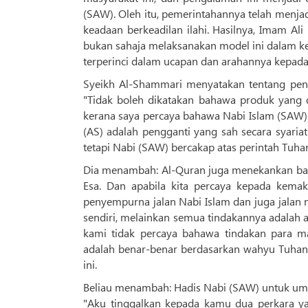
(SAW). Oleh itu, pemerintahannya telah menj
keadaan berkeadilan ilahi. Hasilnya, Imam Al
bukan sahaja melaksanakan model ini dalam k
Syeikh Al-Shammari menyatakan tentang pencapaian beradaban (t
"Tidak boleh dikatakan bahawa produk yang 
kerana saya percaya bahawa Nabi Islam (SAW) t
(AS) adalah pengganti yang sah secara syari
tetapi Nabi (SAW) bercakap atas perintah Tuh
Dia menambah: Al-Quran juga menekankan ba
Esa. Dan apabila kita percaya kepada kema
penyempurna jalan Nabi Islam dan juga jalan n
sendiri, melainkan semua tindakannya adalah a
kami tidak percaya bahawa tindakan para m
adalah benar-benar berdasarkan wahyu Tuhan
ini.
Beliau menambah: Hadis Nabi (SAW) untuk um
"Aku tinggalkan kepada kamu dua perkara y