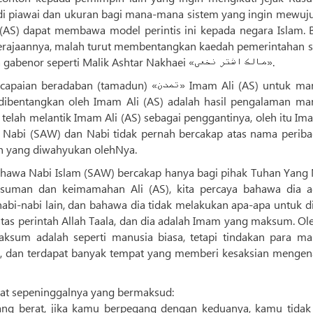
adi piawai dan ukuran bagi mana-mana sistem yang ingin mewuj
i (AS) dapat membawa model perintis ini kepada negara Islam. B
erajaannya, malah turut membentangkan kaedah pemerintahan s
terperinci dalam ucapan dan arahannya kepada gabenor seperti Malik Ashtar Nakhaei «مالک اشتر نخعی».
amadun) «تمدن» Imam Ali (AS) untuk manusia:
dibentangkan oleh Imam Ali (AS) adalah hasil pengalaman man
elah melantik Imam Ali (AS) sebagai penggantinya, oleh itu Im
at Nabi (SAW) dan Nabi tidak pernah bercakap atas nama periba
an yang diwahyukan olehNya.
hawa Nabi Islam (SAW) bercakap hanya bagi pihak Tuhan Yang
ksuman dan keimamahan Ali (AS), kita percaya bahawa dia a
abi-nabi lain, dan bahawa dia tidak melakukan apa-apa untuk d
tas perintah Allah Taala, dan dia adalah Imam yang maksum. Ole
aksum adalah seperti manusia biasa, tetapi tindakan para m
, dan terdapat banyak tempat yang memberi kesaksian mengena
at sepeninggalnya yang bermaksud:
ang berat, jika kamu berpegang dengan keduanya, kamu tidak