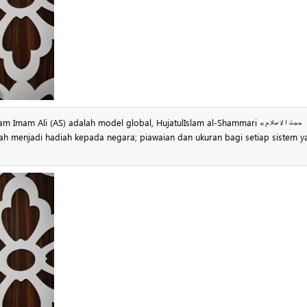
m Ali (AS) adalah model global, HujatulIslam al-Shammari «حجت‌الاسلام