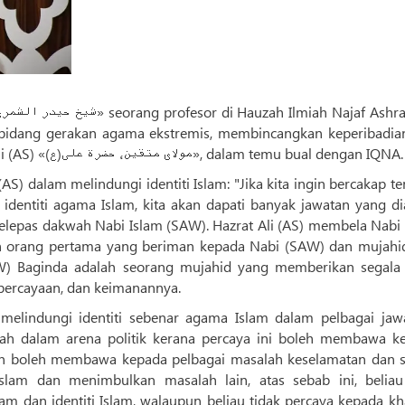
am bidang gerakan agama ekstremis, membincangkan keperibadia
kebaikan Guru Orang-orang beriman, Hazrat Ali (AS) «مولای متقین، حضرة علی(ع)», dalam temu bual dengan IQNA.
S) dalam melindungi identiti Islam: "Jika kita ingin bercakap t
identiti agama Islam, kita akan dapati banyak jawatan yang di
selepas dakwah Nabi Islam (SAW). Hazrat Ali (AS) membela Nabi 
h orang pertama yang beriman kepada Nabi (SAW) dan mujahi
W) Baginda adalah seorang mujahid yang memberikan segala
percayaan, dan keimanannya.
elindungi identiti sebenar agama Islam dalam pelbagai jawa
fah dalam arena politik kerana percaya ini boleh membawa k
dan boleh membawa kepada pelbagai masalah keselamatan dan so
am dan menimbulkan masalah lain, atas sebab ini, beliau
m dan identiti Islam, walaupun beliau tidak percaya kepada kha