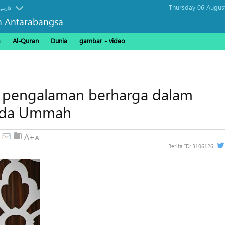
Thursday 06 Augus
فارسی
n Antarabangsa
a
Al-Quran
Dunia
gambar - video
a pengalaman berharga dalam
pada Ummah
Berita ID:
3106126