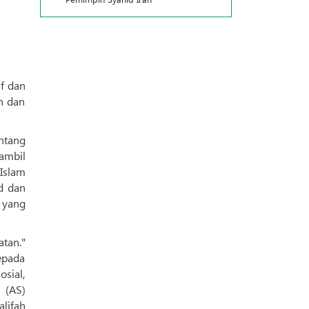
n dan
entang
ambil
Islam
d dan
 yang
tan."
epada
sial,
 (AS)
lifah