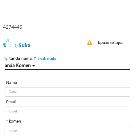
4274449
laporan kesilapan
0
Suka
tanda nama:
Tilawah majlis
anda Komen
Nama
Email
* komen