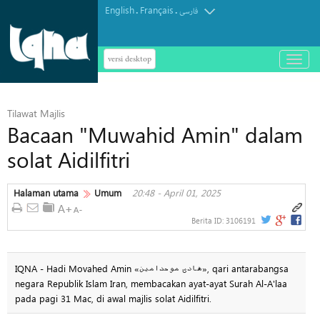
English
Français
.
.
فارسی
versi desktop
باز
و
بسته
کردن
Tilawat Majlis
منو
Bacaan "Muwahid Amin" dalam
solat Aidilfitri
Halaman utama
Umum
20:48 - April 01, 2025
Berita ID:
3106191
IQNA - Hadi Movahed Amin «هادی موحدامین», qari antarabangsa
negara Republik Islam Iran, membacakan ayat-ayat Surah Al-A'laa
pada pagi 31 Mac, di awal majlis solat Aidilfitri.