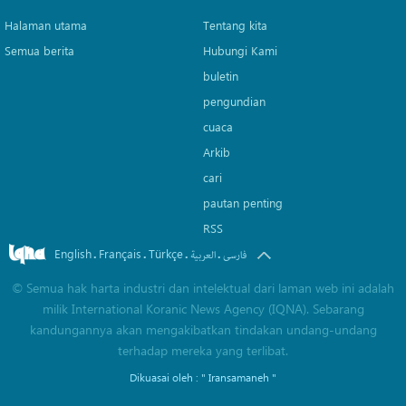
Halaman utama
Tentang kita
Semua berita
Hubungi Kami
buletin
pengundian
cuaca
Arkib
cari
pautan penting
RSS
English
Français
Türkçe
.
.
.
.
فارسی
العربیة
©
Semua hak harta industri dan intelektual dari laman web ini adalah
milik International Koranic News Agency (IQNA). Sebarang
kandungannya akan mengakibatkan tindakan undang-undang
terhadap mereka yang terlibat.
Dikuasai oleh :
" Iransamaneh "