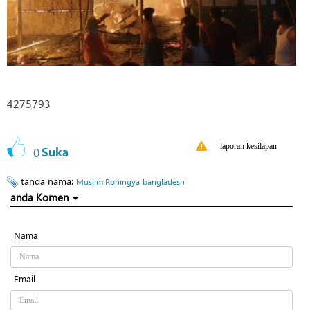
4275793
laporan kesilapan
0
Suka
tanda nama:
Muslim Rohingya
bangladesh
anda Komen
Nama
Email