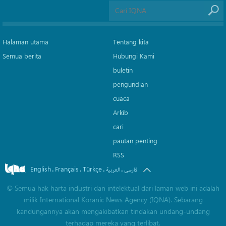
Halaman utama
Tentang kita
Semua berita
Hubungi Kami
buletin
pengundian
cuaca
Arkib
cari
pautan penting
RSS
English
Français
Türkçe
.
.
.
.
فارسی
العربیة
©
Semua hak harta industri dan intelektual dari laman web ini adalah
milik International Koranic News Agency (IQNA). Sebarang
kandungannya akan mengakibatkan tindakan undang-undang
terhadap mereka yang terlibat.