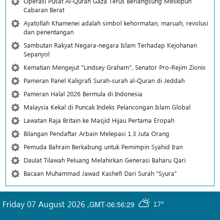
Operasi Pusat Al-Quran Gaza Terus Berlangsung Meskipun
Cabaran Berat
Ayatollah Khamenei adalah simbol kehormatan, maruah, revolusi
dan penentangan
Sambutan Rakyat Negara-negara Islam Terhadap Kejohanan
Sepanyol
Kematian Mengejut "Lindsey Graham", Senator Pro-Rejim Zionis
Pameran Panel Kaligrafi Surah-surah al-Quran di Jeddah
Pameran Halal 2026 Bermula di Indonesia
Malaysia Kekal di Puncak Indeks Pelancongan Islam Global
Lawatan Raja Britain ke Masjid Hijau Pertama Eropah
Bilangan Pendaftar Arbain Melepasi 1.3 Juta Orang
Pemuda Bahrain Berkabung untuk Pemimpin Syahid Iran
Daulat Tilawah Peluang Melahirkan Generasi Baharu Qari
Bacaan Muhammad Jawad Kashefi Dari Surah "Syura"
Friday 07 August 2026
,
GMT-06:56:29
17°