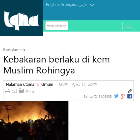
English
Français
.
.
فارسی
versi desktop
باز
و
بسته
کردن
Bangladesh
منو
Kebakaran berlaku di kem
Muslim Rohingya
Halaman utama
Umum
18:03 - April 11, 2025
Berita ID:
3106233