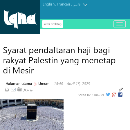
English
Français
.
.
فارسی
versi desktop
باز
و
بسته
کردن
Syarat pendaftaran haji bagi
منو
rakyat Palestin yang menetap
di Mesir
Halaman utama
Umum
18:40 - April 15, 2025
Berita ID:
3106259