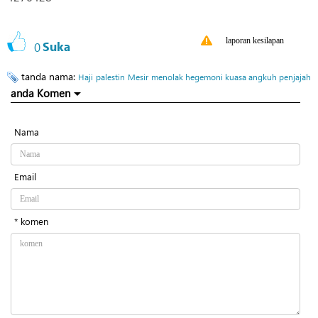
laporan kesilapan
0
Suka
tanda nama:
Haji
palestin
Mesir
menolak hegemoni kuasa angkuh penjajah
anda Komen
Nama
Email
* komen