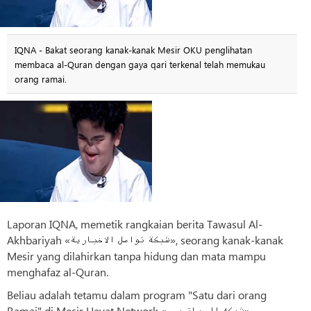
IQNA - Bakat seorang kanak-kanak Mesir OKU penglihatan
membaca al-Quran dengan gaya qari terkenal telah memukau
orang ramai.
Laporan IQNA, memetik rangkaian berita Tawasul Al-
Akhbariyah «شبكة تواصل الاخبارية», seorang kanak-kanak
Mesir yang dilahirkan tanpa hidung dan mata mampu
menghafaz al-Quran.
Beliau adalah tetamu dalam program "Satu dari orang
Ramai" di Mesir Hayat Network «شبکه الحیات مصر»,