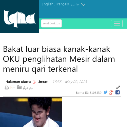
English
Français
.
.
فارسی
versi desktop
باز
و
بسته
کردن
Bakat luar biasa kanak-kanak
منو
OKU penglihatan Mesir dalam
meniru qari terkenal
Halaman utama
Umum
16:36 - May 02, 2025
Berita ID:
3106339