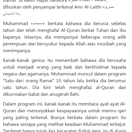
dihoskan oleh penyampai terkenal Amr Al-Laithi «عمرو
اللیثی».
Muhammad «محمد» berkata bahawa dia berusia sebelas
tahun dan telah menghafal Al-Quran berkat Tuhan dan ibu
bapanya. Jelasnya, dia mempunyai beberapa orang adik
perempuan dan bersyukur kepada Allah atas musibah yang
menimpanya.
Kanak-kanak genius itu menambah bahawa dia berusaha
untuk menjadi orang yang baik dan berkhidmat kepada
negara dan agamanya. Muhammad muncul dalam program
"Satu dari orang Ramai" 10 tahun lalu ketika dia berumur
satu tahun. Dia kini telah menghafaz al-Quran dan
dikurniakan bakat dan anugerah Ilahi.
Dalam program ini, kanak-kanak itu membaca ayat-ayat Al-
Quran dan menunjukkan keupayaannya untuk meniru qari
yang paling terkenal. Ibunya berkata dalam program itu
bahawa sesiapa yang melihat keadaan Muhammad terkejut.
Terdapat hanya tujuh kes kecacatan fizikal jenis ini di dunia