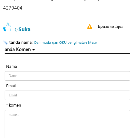
4279404
laporan kesilapan
0
Suka
tanda nama:
Qari muda
qari OKU penglihatan
Mesir
anda Komen
Nama
Email
* komen