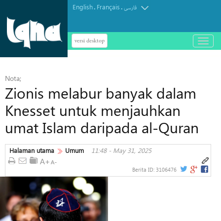
English
Français
.
.
فارسی
versi desktop
باز
و
بسته
کردن
Nota;
منو
Zionis melabur banyak dalam
Knesset untuk menjauhkan
umat Islam daripada al-Quran
Halaman utama
Umum
11:48 - May 31, 2025
Berita ID:
3106476