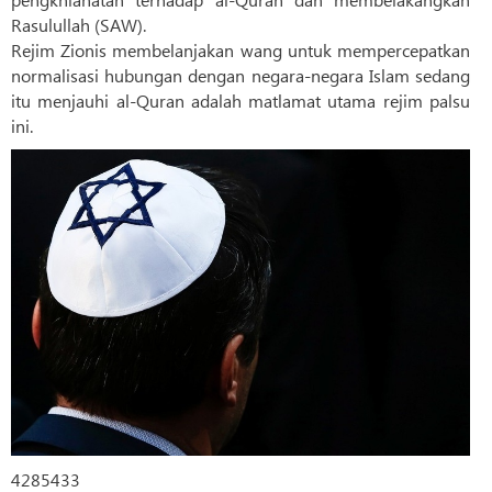
Rasulullah (SAW).
Rejim Zionis membelanjakan wang untuk mempercepatkan
normalisasi hubungan dengan negara-negara Islam sedang
itu menjauhi al-Quran adalah matlamat utama rejim palsu
ini.
4285433