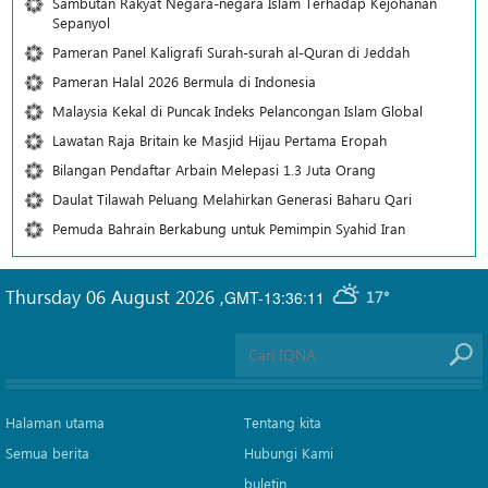
Sambutan Rakyat Negara-negara Islam Terhadap Kejohanan
Sepanyol
Pameran Panel Kaligrafi Surah-surah al-Quran di Jeddah
Pameran Halal 2026 Bermula di Indonesia
Malaysia Kekal di Puncak Indeks Pelancongan Islam Global
Lawatan Raja Britain ke Masjid Hijau Pertama Eropah
Bilangan Pendaftar Arbain Melepasi 1.3 Juta Orang
Daulat Tilawah Peluang Melahirkan Generasi Baharu Qari
Pemuda Bahrain Berkabung untuk Pemimpin Syahid Iran
Thursday 06 August 2026
,
GMT-13:36:11
17°
Halaman utama
Tentang kita
Semua berita
Hubungi Kami
buletin