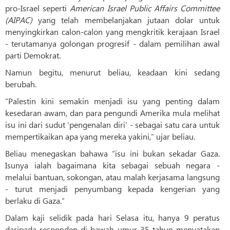
pro-Israel seperti
American Israel Public Affairs Committee
(AIPAC)
yang telah membelanjakan jutaan dolar untuk
menyingkirkan calon-calon yang mengkritik kerajaan Israel
- terutamanya golongan progresif - dalam pemilihan awal
parti Demokrat.
Namun begitu, menurut beliau, keadaan kini sedang
berubah.
“Palestin kini semakin menjadi isu yang penting dalam
kesedaran awam, dan para pengundi Amerika mula melihat
isu ini dari sudut ‘pengenalan diri’ - sebagai satu cara untuk
mempertikaikan apa yang mereka yakini,” ujar beliau.
Beliau menegaskan bahawa “isu ini bukan sekadar Gaza.
Isunya ialah bagaimana kita sebagai sebuah negara -
melalui bantuan, sokongan, atau malah kerjasama langsung
- turut menjadi penyumbang kepada kengerian yang
berlaku di Gaza.”
Dalam kaji selidik pada hari Selasa itu, hanya 9 peratus
daripada responden di bawah umur 35 tahun menyatakan