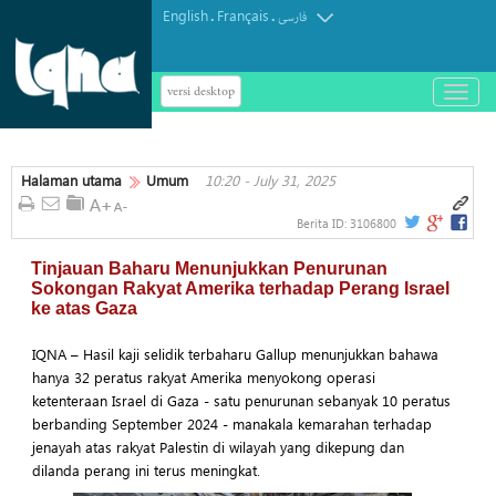
English
Français
.
.
فارسی
versi desktop
باز
و
بسته
کردن
Halaman utama
Umum
10:20 - July 31, 2025
منو
Berita ID:
3106800
Tinjauan Baharu Menunjukkan Penurunan
Sokongan Rakyat Amerika terhadap Perang Israel
ke atas Gaza
IQNA – Hasil kaji selidik terbaharu Gallup menunjukkan bahawa
hanya 32 peratus rakyat Amerika menyokong operasi
ketenteraan Israel di Gaza - satu penurunan sebanyak 10 peratus
berbanding September 2024 - manakala kemarahan terhadap
jenayah atas rakyat Palestin di wilayah yang dikepung dan
dilanda perang ini terus meningkat.