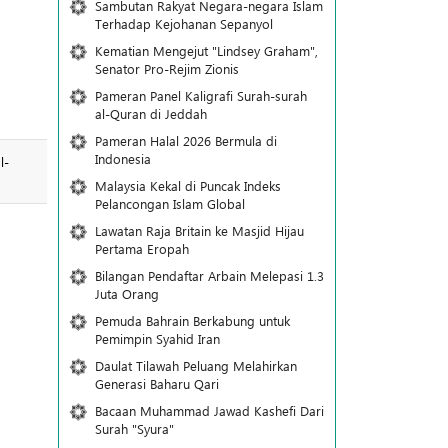
Sambutan Rakyat Negara-negara Islam
Terhadap Kejohanan Sepanyol
Kematian Mengejut "Lindsey Graham",
Senator Pro-Rejim Zionis
Pameran Panel Kaligrafi Surah-surah
al-Quran di Jeddah
Pameran Halal 2026 Bermula di
Indonesia
l-
Malaysia Kekal di Puncak Indeks
Pelancongan Islam Global
Lawatan Raja Britain ke Masjid Hijau
Pertama Eropah
Bilangan Pendaftar Arbain Melepasi 1.3
Juta Orang
Pemuda Bahrain Berkabung untuk
Pemimpin Syahid Iran
Daulat Tilawah Peluang Melahirkan
Generasi Baharu Qari
Bacaan Muhammad Jawad Kashefi Dari
Surah "Syura"