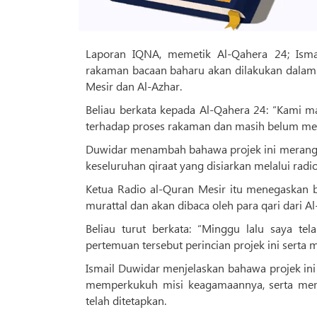
Laporan IQNA, memetik Al-Qahera 24; Ism
rakaman bacaan baharu akan dilakukan dalam 
Mesir dan Al-Azhar.
Beliau berkata kepada Al-Qahera 24: “Kami m
terhadap proses rakaman dan masih belum mem
Duwidar menambah bahawa projek ini merangk
keseluruhan qiraat yang disiarkan melalui radi
Ketua Radio al-Quran Mesir itu menegaskan
murattal dan akan dibaca oleh para qari dari Al
Beliau turut berkata: “Minggu lalu saya t
pertemuan tersebut perincian projek ini serta
Ismail Duwidar menjelaskan bahawa projek in
memperkukuh misi keagamaannya, serta mem
telah ditetapkan.