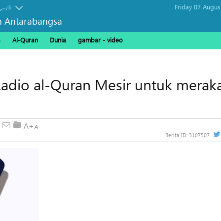
Friday 07 Augus
فارسی
n Antarabangsa
a
Al-Quran
Dunia
gambar - video
Radio al-Quran Mesir untuk mera
Berita ID:
3107507