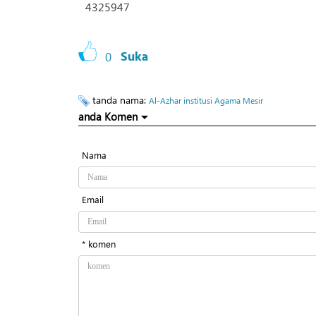
4325947
0
Suka
tanda nama:
Al-Azhar institusi Agama Mesir
anda Komen
Nama
Email
* komen