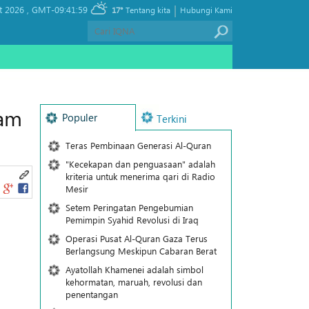
|
t 2026 ,
GMT-09:41:59
17°
Tentang kita
Hubungi Kami
kam
Populer
Terkini
Teras Pembinaan Generasi Al-Quran
"Kecekapan dan penguasaan" adalah
kriteria untuk menerima qari di Radio
Mesir
Setem Peringatan Pengebumian
Pemimpin Syahid Revolusi di Iraq
Operasi Pusat Al-Quran Gaza Terus
Berlangsung Meskipun Cabaran Berat
Ayatollah Khamenei adalah simbol
kehormatan, maruah, revolusi dan
penentangan