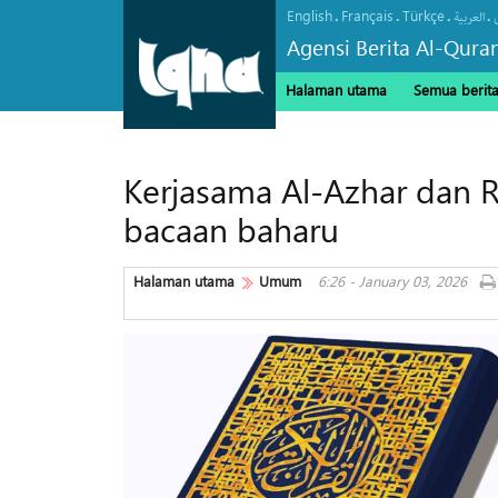
English
Français
Türkçe
.
.
.
.
العربیة
Agensi Berita Al-Qura
Halaman utama
Semua berit
Kerjasama Al-Azhar dan 
bacaan baharu
Halaman utama
Umum
6:26 - January 03, 2026