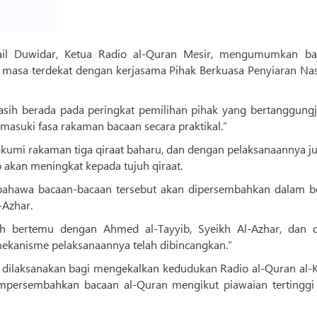
ail Duwidar, Ketua Radio al-Quran Mesir, mengumumkan b
masa terdekat dengan kerjasama Pihak Berkuasa Penyiaran Nas
asih berada pada peringkat pemilihan pihak yang bertanggung
asuki fasa rakaman bacaan secara praktikal.”
umi rakaman tiga qiraat baharu, dan dengan pelaksanaannya j
o akan meningkat kepada tujuh qiraat.
 bahawa bacaan-bacaan tersebut akan dipersembahkan dalam b
-Azhar.
elah bertemu dengan Ahmed al-Tayyib, Syeikh Al-Azhar, dan 
 mekanisme pelaksanaannya telah dibincangkan.”
i dilaksanakan bagi mengekalkan kedudukan Radio al-Quran al-K
persembahkan bacaan al-Quran mengikut piawaian tertinggi