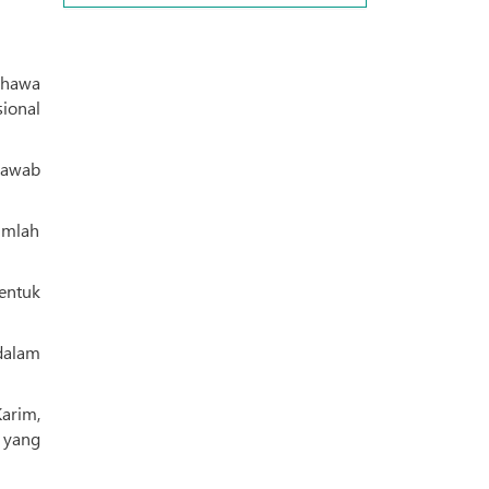
ahawa
ional
jawab
umlah
entuk
dalam
arim,
 yang