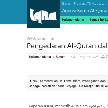
English
Français
Türkçe
.
.
.
.
العربیة
Agensi Berita Al-Qura
Halaman utama
Semua berit
Untuk jemaah haji;
Pengedaran Al-Quran da
Halaman utama
Umum
14:01 - May 31, 2026
IQNA - Kementerian Hal Ehwal Islam, Propaganda dan 
sebagai hadiah daripada Penjaga Dua Masjid Suci di ka
Laporan IQNA, memetik Al-Wa'am «الوئام»; Kementerian Hal Ehwal Islam, Propaganda dan Bimbingan Saudi telah