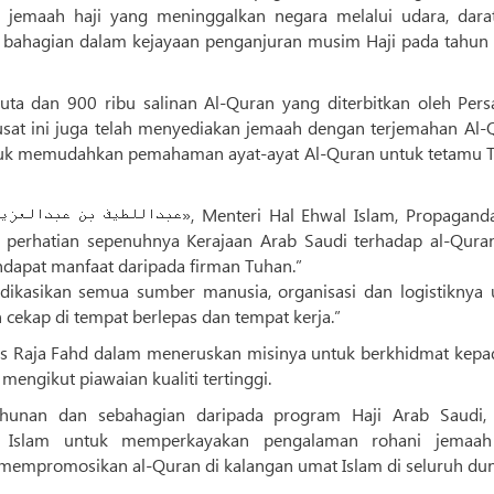
 jemaah haji yang meninggalkan negara melalui udara, dara
l bahagian dalam kejayaan penganjuran musim Haji pada tahun
juta dan 900 ribu salinan Al-Quran yang diterbitkan oleh Pers
usat ini juga telah menyediakan jemaah dengan terjemahan Al-
ntuk memudahkan pemahaman ayat-ayat Al-Quran untuk tetamu 
n perhatian sepenuhnya Kerajaan Arab Saudi terhadap al-Qura
apat manfaat daripada firman Tuhan.”
ikasikan semua sumber manusia, organisasi dan logistiknya 
cekap di tempat berlepas dan tempat kerja.”
s Raja Fahd dalam meneruskan misinya untuk berkhidmat kepad
ngikut piawaian kualiti tertinggi.
tahunan dan sebahagian daripada program Haji Arab Saudi,
al Islam untuk memperkayakan pengalaman rohani jemaa
mpromosikan al-Quran di kalangan umat Islam di seluruh dun