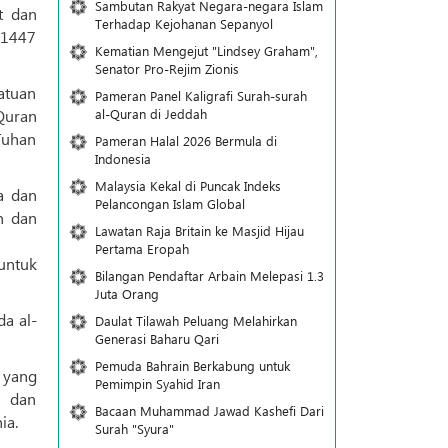
Sambutan Rakyat Negara-negara Islam
t dan
Terhadap Kejohanan Sepanyol
 1447
Kematian Mengejut "Lindsey Graham",
Senator Pro-Rejim Zionis
atuan
Pameran Panel Kaligrafi Surah-surah
al-Quran di Jeddah
Quran
Tuhan
Pameran Halal 2026 Bermula di
Indonesia
Malaysia Kekal di Puncak Indeks
Pelancongan Islam Global
n dan
Lawatan Raja Britain ke Masjid Hijau
Pertama Eropah
untuk
Bilangan Pendaftar Arbain Melepasi 1.3
Juta Orang
a al-
Daulat Tilawah Peluang Melahirkan
Generasi Baharu Qari
Pemuda Bahrain Berkabung untuk
 yang
Pemimpin Syahid Iran
h dan
Bacaan Muhammad Jawad Kashefi Dari
ia.
Surah "Syura"