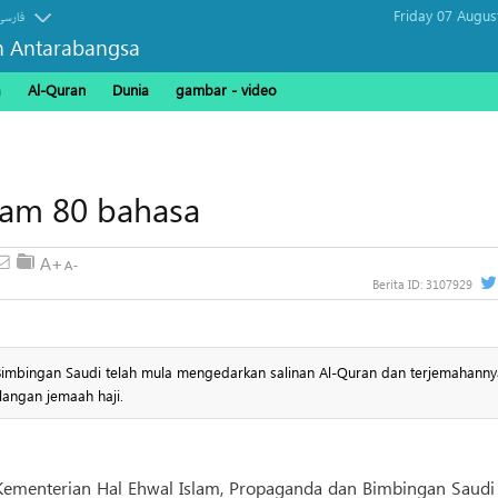
Friday 07 Augus
فارسی
n Antarabangsa
a
Al-Quran
Dunia
gambar - video
lam 80 bahasa
Berita ID:
3107929
Bimbingan Saudi telah mula mengedarkan salinan Al-Quran dan terjemahanny
langan jemaah haji.