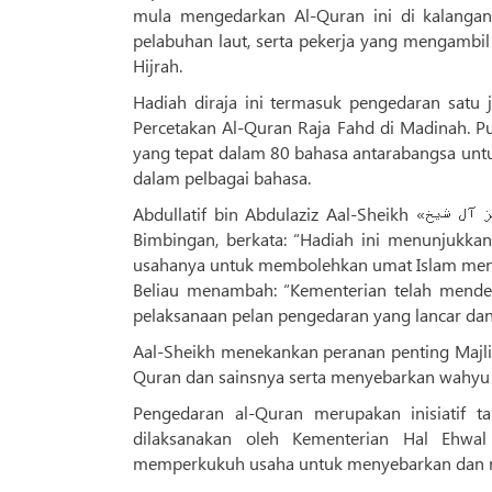
mula mengedarkan Al-Quran ini di kalangan
pelabuhan laut, serta pekerja yang mengambi
Hijrah.
Hadiah diraja ini termasuk pengedaran satu 
Percetakan Al-Quran Raja Fahd di Madinah. P
yang tepat dalam 80 bahasa antarabangsa u
dalam pelbagai bahasa.
Abdullatif bin Abdulaziz Aal-Sheikh «عبداللطیف بن عبدالعزیز آل شیخ», Menteri Hal Ehwal Islam, Propaganda dan
Bimbingan, berkata: “Hadiah ini menunjukka
usahanya untuk membolehkan umat Islam mend
Beliau menambah: “Kementerian telah mended
pelaksanaan pelan pengedaran yang lancar dan 
Aal-Sheikh menekankan peranan penting Majli
Quran dan sainsnya serta menyebarkan wahyu me
Pengedaran al-Quran merupakan inisiatif 
dilaksanakan oleh Kementerian Hal Ehw
memperkukuh usaha untuk menyebarkan dan me