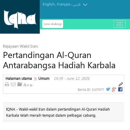
English
Français
.
.
فارسی
versi desktop
باز
و
بسته
کردن
Kejayaan Wakil Iran:
منو
Pertandingan Al-Quran
Antarabangsa Hadiah Karbala
Halaman utama
Umum
19:39 - June 12, 2026
Berita ID:
3107977
IQNA - Wakil-wakil Iran dalam pertandingan Al-Quran Hadiah
Karbala telah meraih tempat dalam pelbagai cabang.