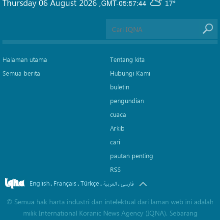
Thursday 06 August 2026
,
GMT-05:57:44
17°
Halaman utama
Tentang kita
Semua berita
Hubungi Kami
buletin
pengundian
cuaca
Arkib
cari
pautan penting
RSS
English
Français
Türkçe
.
.
.
.
فارسی
العربیة
©
Semua hak harta industri dan intelektual dari laman web ini adalah
milik International Koranic News Agency (IQNA). Sebarang