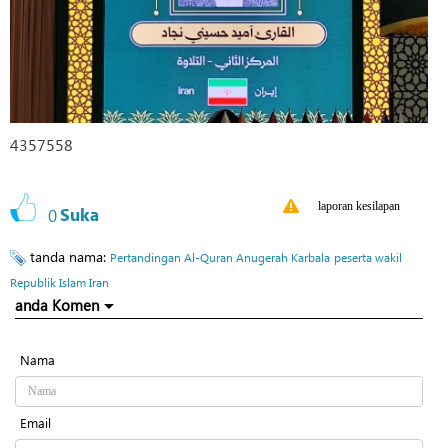
4357558
laporan kesilapan
0
Suka
tanda nama:
Pertandingan Al-Quran Anugerah Karbala
peserta wakil
Republik Islam Iran
anda Komen
Nama
Email