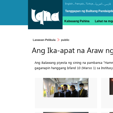
.
.
.
.
English
Français
Türkçe
العربیة
فارسی
Tanggapan ng Balitang Pandaigdi
Kabuuang Pahina
Lahat na mga
Larawan-Pelikula
public
Ang Ika-apat na Araw n
Ang ikalawang piyesta ng sining na pambansa "Ha
gaganapin hanggang Isfand 10 (Marso 1) sa Institusy