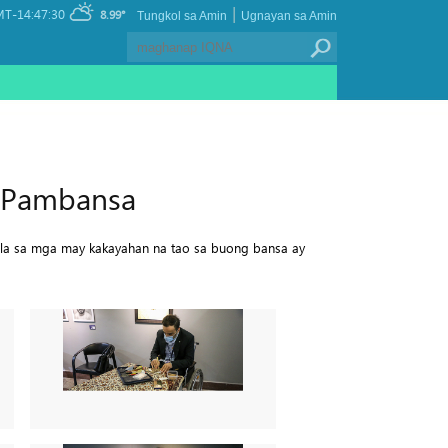
|
T-14:47:30
8.99°
Tungkol sa Amin
Ugnayan sa Amin
a Pambansa
a sa mga may kakayahan na tao sa buong bansa ay