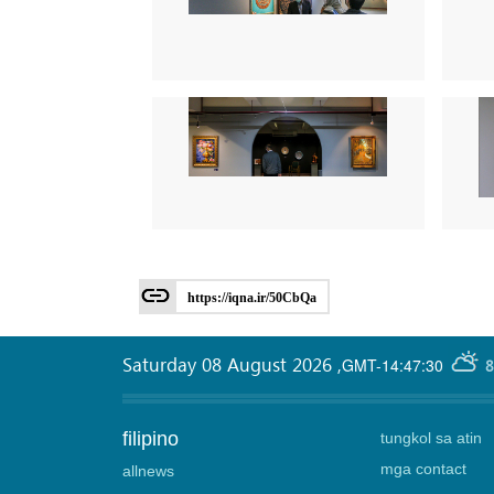
https://iqna.ir/50CbQa
Saturday 08 August 2026
,
GMT-14:47:30
8
filipino
tungkol sa atin
mga contact
allnews