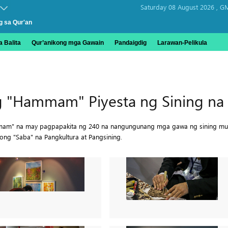
Saturday 08 August 2026 ,
GM
g sa Qur'an
 Balita
Qur’anikong mga Gawain
Pandaigdig
Larawan-Pelikula
g "Hammam" Piyesta ng Sining n
mmam" na may pagpapakita ng 240 na nangungunang mga gawa ng sining mul
ong "Saba" na Pangkultura at Pangsining.