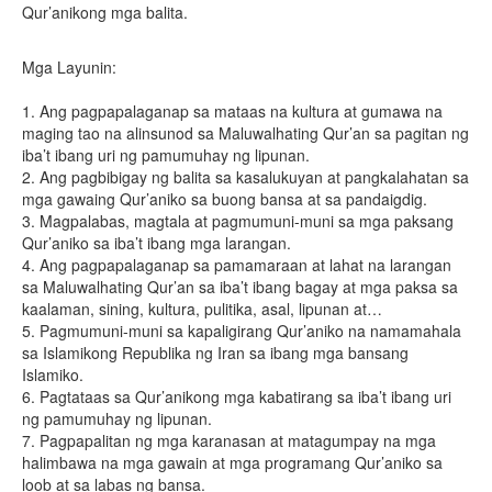
Qur’anikong mga balita.
Mga Layunin:
1. Ang pagpapalaganap sa mataas na kultura at gumawa na
maging tao na alinsunod sa Maluwalhating Qur’an sa pagitan ng
iba’t ibang uri ng pamumuhay ng lipunan.
2. Ang pagbibigay ng balita sa kasalukuyan at pangkalahatan sa
mga gawaing Qur’aniko sa buong bansa at sa pandaigdig.
3. Magpalabas, magtala at pagmumuni-muni sa mga paksang
Qur’aniko sa iba’t ibang mga larangan.
4. Ang pagpapalaganap sa pamamaraan at lahat na larangan
sa Maluwalhating Qur’an sa iba’t ibang bagay at mga paksa sa
kaalaman, sining, kultura, pulitika, asal, lipunan at…
5. Pagmumuni-muni sa kapaligirang Qur’aniko na namamahala
sa Islamikong Republika ng Iran sa ibang mga bansang
Islamiko.
6. Pagtataas sa Qur’anikong mga kabatirang sa iba’t ibang uri
ng pamumuhay ng lipunan.
7. Pagpapalitan ng mga karanasan at matagumpay na mga
halimbawa na mga gawain at mga programang Qur’aniko sa
loob at sa labas ng bansa.