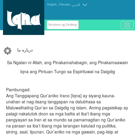
.
.
English
Français
فارسی
Bersiyon ng Desktop
باز
و
سته
ردن
منو
درباره ما
Sa Ngalan ni Allah, ang Pinakamahabagin, ang Pinakamaawain
Iqna ang Pintuan Tungo sa Espirituwal na Daigdig
Pambungad:
Ang Tanggapang Qur’aniko Irano [Iqna] ay siyang kauna-
unahan at nag-iisang tanggapan na dalubhasa sa
Maluwalhating Qur’an sa Daigdig ng Islam. Aming pagsisikap ay
palagi nakatutok doon sa mga balita at iba’t ibang mga
pangyayari sa Iran at sa mundo sa pamamagitan ng Qur’aniko
na paraan sa iba’t ibang mga larangan katulad ng pulitika,
sining, asal, lipunan, Qur’aniko na mga gawain, pag-iisip at