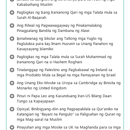
Kababaihang Muslim
Pagbigkas ng Isang Iranianong Qari ng mga Talata mula sa
Surah Al-Baqarah
Ang Ritwal ng Pagwawagayway ng Pinakamalaking
Pinagpalang Bandila ng Dambana ng Alawi
Ipinaliwanag ng Iskolar ang Tatlong mga Yugto ng
Pagluluksa para kay Imam Hussein sa Unang Panahon ng
Kasaysayang Islamiko
Pagbigkas ng mga Talata mula sa Surah Muhammad ng
Iranianong Qari na si Hashem Roghani
Tinatanggap ng Palestino ang Pagbabawal ng Ireland sa
mga Produkto Mula sa Ilegal na mga Pamayanan ng Israel
Ang Unang Eko-Moske sa Uropa sa Cambridge ay Binisita ng
Monarko ng United Kingdom
Pinuri ni Papa Leo ang Kasunduang Iran-US Bilang Daan
Tungo sa Kapayapaan
Opisyal, Binibigyang-diin ang Pagpapakilala sa Qur’aniko na
Katangian ng “Bayani na Pangulo” sa Paligsahan ng Quran ng
mga Mag-aaral na Muslim
Pinayuhan ang mga Moske sa UK na Maghanda para sa mga