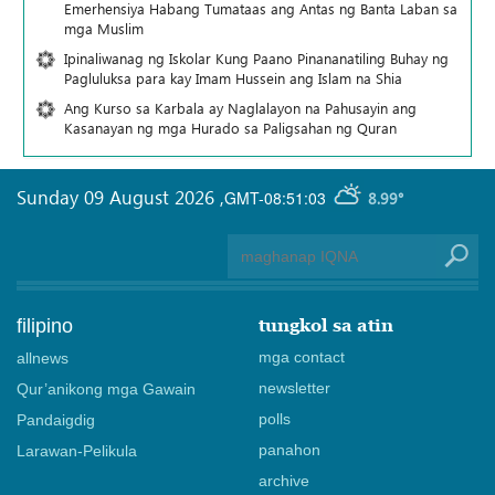
Emerhensiya Habang Tumataas ang Antas ng Banta Laban sa
mga Muslim
Ipinaliwanag ng Iskolar Kung Paano Pinananatiling Buhay ng
Pagluluksa para kay Imam Hussein ang Islam na Shia
Ang Kurso sa Karbala ay Naglalayon na Pahusayin ang
Kasanayan ng mga Hurado sa Paligsahan ng Quran
Sunday 09 August 2026
,
GMT-08:51:03
8.99°
filipino
tungkol sa atin
mga contact
allnews
newsletter
Qur’anikong mga Gawain
polls
Pandaigdig
panahon
Larawan-Pelikula
archive