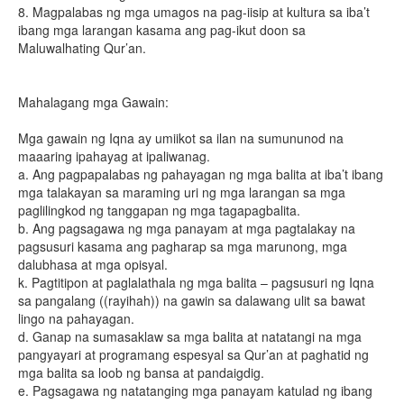
8. Magpalabas ng mga umagos na pag-iisip at kultura sa iba’t
ibang mga larangan kasama ang pag-ikut doon sa
Maluwalhating Qur’an.
Mahalagang mga Gawain:
Mga gawain ng Iqna ay umiikot sa ilan na sumununod na
maaaring ipahayag at ipaliwanag.
a. Ang pagpapalabas ng pahayagan ng mga balita at iba’t ibang
mga talakayan sa maraming uri ng mga larangan sa mga
paglilingkod ng tanggapan ng mga tagapagbalita.
b. Ang pagsagawa ng mga panayam at mga pagtalakay na
pagsusuri kasama ang pagharap sa mga marunong, mga
dalubhasa at mga opisyal.
k. Pagtitipon at paglalathala ng mga balita – pagsusuri ng Iqna
sa pangalang ((rayihah)) na gawin sa dalawang ulit sa bawat
lingo na pahayagan.
d. Ganap na sumasaklaw sa mga balita at natatangi na mga
pangyayari at programang espesyal sa Qur’an at paghatid ng
mga balita sa loob ng bansa at pandaigdig.
e. Pagsagawa ng natatanging mga panayam katulad ng ibang