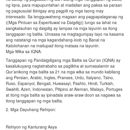
ng Iqna, para mapupuntahan at madalian ang paksa sa paraan
ng pagsusulat ibinigay ang pagpili ng mga taong may
interesado. Sa lengguwaheng magaan ang pagpapalaganap ng
((Mga Pintuan sa Esperituwal na Daigdig)) tungo sa lahat na
sangkatauhan ng daigdig ay lampas na mga layunin sa itong
tanggapan ng balita. Umaasa na magtagumpay tayo na kasama
ang natatangi na mga kagandahang-loob ng Banal na
Katotohanan na maitupad itong mataas na layunin.
Mga Wika sa IQNA:
Tanggapan ng Pandaigdigang mga Balita sa Qur’an (IQNA) ay
kasalukuyang nagtatrabaho sa paglikha at sumasalamin sa
Qur’anikong mga balita sa 21 na mga wika sa mundo kabilang
ang Persian, Arabic, Ingles, Pranses, Urdu, Italyano, Tsino,
Ruso, Espanyol, Bengali, Huwasayi, Pashto, Hindi, Turkish,
Swahili, Azeri, Indonesian, Pilipino at Aleman,
Malayo, Portuges
at itong mga balita ay ipinadala araw-araw doon sa nagawa sa
itong tanggapan ng mga balita.
2. Mga Dayuhang Rehiyon:
Rehiyon ng Kanlurang Asya