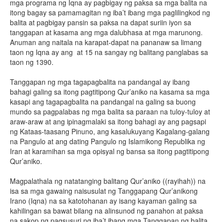
mga programa ng Iqna ay pagbigay ng paksa sa mga balita na
itong bagay sa pamamagitan ng iba’t ibang mga paglilingkod ng
balita at pagbigay pansin sa paksa na dapat suriin iyon sa
tanggapan at kasama ang mga dalubhasa at mga marunong.
Anuman ang naitala na karapat-dapat na pananaw sa limang
taon ng Iqna ay ang at 15 na sangay ng balitang panglabas sa
taon ng 1390.
Tanggapan ng mga tagapagbalita na pandangal ay ibang
bahagi galing sa itong pagtitipong Qur’aniko na kasama sa mga
kasapi ang tagapagbalita na pandangal na galing sa buong
mundo sa pagpalabas ng mga balita sa paraan na tuloy-tuloy at
araw-araw at ang ipinagmalaki sa itong bahagi ay ang pagsapi
ng Kataas-taasang Pinuno, ang kasalukuyang Kagalang-galang
na Pangulo at ang dating Pangulo ng Islamikong Republika ng
Iran at karamihan sa mga opisyal ng bansa sa itong pagtitipong
Qur’aniko.
Magpalathala ng natatanging balitang Qur’aniko ((rayihah)) na
isa sa mga gawaing naisusulat ng Tanggapang Qur’anikong
Irano (Iqna) na sa katotohanan ay isang kayaman galing sa
kahilingan sa bawat bilang na alinsunod ng panahon at paksa
na sakop ng pagsusuri ng iba’t ibang mga Tanggapan ng balita