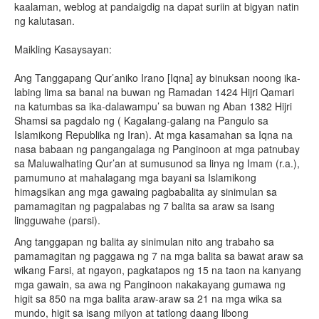
kaalaman, weblog at pandaigdig na dapat suriin at bigyan natin
ng kalutasan.
Maikling Kasaysayan:
Ang Tanggapang Qur’aniko Irano [Iqna] ay binuksan noong ika-
labing lima sa banal na buwan ng Ramadan 1424 Hijri Qamari
na katumbas sa ika-dalawampu’ sa buwan ng Aban 1382 Hijri
Shamsi sa pagdalo ng ( Kagalang-galang na Pangulo sa
Islamikong Republika ng Iran). At mga kasamahan sa Iqna na
nasa babaan ng pangangalaga ng Panginoon at mga patnubay
sa Maluwalhating Qur’an at sumusunod sa linya ng Imam (r.a.),
pamumuno at mahalagang mga bayani sa Islamikong
himagsikan ang mga gawaing pagbabalita ay sinimulan sa
pamamagitan ng pagpalabas ng 7 balita sa araw sa isang
lingguwahe (parsi).
Ang tanggapan ng balita ay sinimulan nito ang trabaho sa
pamamagitan ng paggawa ng 7 na mga balita sa bawat araw sa
wikang Farsi, at ngayon, pagkatapos ng 15 na taon na kanyang
mga gawain, sa awa ng Panginoon nakakayang gumawa ng
higit sa 850 na mga balita araw-araw sa 21 na mga wika sa
mundo, higit sa isang milyon at tatlong daang libong