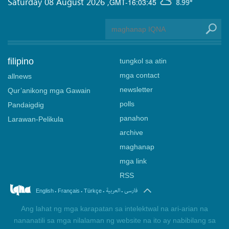
Saturday 08 August 2026
,
GMT-16:03:45
8.99°
filipino
tungkol sa atin
mga contact
allnews
newsletter
Qur’anikong mga Gawain
polls
Pandaigdig
panahon
Larawan-Pelikula
archive
maghanap
mga link
RSS
.
.
.
.
فارسی
العربیة
English
Français
Türkçe
Ang lahat ng mga karapatan sa intelektwal na ari-arian na
nananatili sa mga nilalaman ng website na ito ay nabibilang sa