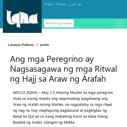
.
.
English
Français
فارسی
Bersiyon ng Desktop
باز
و
سته
ردن
Larawan-Pelikula
public
منو
Ang mga Peregrino ay
Nagsasagawa ng mga Ritwal
ng Hajj sa Araw ng Arafah
MECCA (IQNA) – May 2.5 milyong Muslim na mga peregrino
mula sa buong mundo ang nagsimulang ipagdiwang ang
Araw ng Arafah noong Martes, na nagpatuloy sa mga ritwal
ng Hajj na may maghapong pagdarasal at pagbigkas ng
Banal na Qur’an sa isang mabatong burol na kilala bilang
Bundok ng Arafat, silangan ng Mekka.