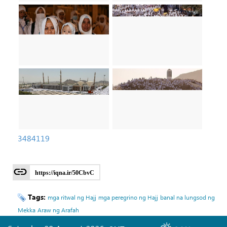
3484119
https://iqna.ir/50CbvC
Tags:
mga ritwal ng Hajj
mga peregrino ng Hajj
banal na lungsod ng
Mekka
Araw ng Arafah