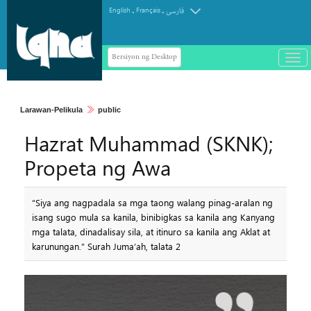
.
.
English
Français
فارسی
Bersiyon ng Desktop
باز
و
سته
ردن
Larawan-Pelikula
public
منو
Hazrat Muhammad (SKNK);
Propeta ng Awa
“Siya ang nagpadala sa mga taong walang pinag-aralan ng
isang sugo mula sa kanila, binibigkas sa kanila ang Kanyang
mga talata, dinadalisay sila, at itinuro sa kanila ang Aklat at
karunungan.” Surah Juma’ah, talata 2