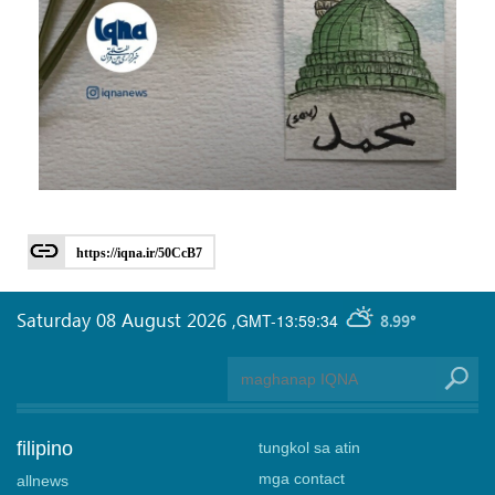
https://iqna.ir/50CcB7
Saturday 08 August 2026
,
GMT-13:59:34
8.99°
filipino
tungkol sa atin
mga contact
allnews