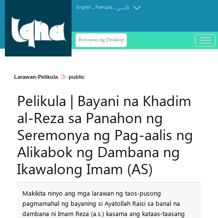
.
.
English
Français
فارسی
Bersiyon ng Desktop
باز
و
سته
ردن
Larawan-Pelikula
public
منو
Pelikula | Bayani na Khadim
al-Reza sa Panahon ng
Seremonya ng Pag-aalis ng
Alikabok ng Dambana ng
Ikawalong Imam (AS)
Makikita ninyo ang mga larawan ng taos-pusong
pagmamahal ng bayaning si Ayatollah Raisi sa banal na
dambana ni Imam Reza (a.s.) kasama ang kataas-taasang