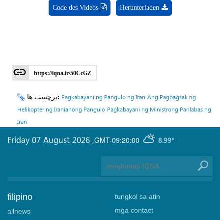
Code des Videos
Herunterladen
https://iqna.ir/50CcGZ
برچسب ها:
Pagkabayani ng Pangulo ng Iran
Ang Pagbagsak ng
Helikopter ng Iranianong Pangulo
Pagkabayani ng Ministrong Panlabas ng
Iran
Friday 07 August 2026
,
GMT-09:20:00
8.99°
filipino
tungkol sa atin
mga contact
allnews