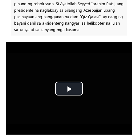
pinuno ng rebolusyon. Si Ayatollah Seyyed Ibrahim Raisi, ang
presidente na naglakbay sa Silangang Azerbaijan upang
pasinayaan ang hangganan na dam "Qiz Qalasi", ay nagging
bayani dahil sa aksidenteng nangyari sa helikopter na lulan
sa kanya at sa kanyang mga kasama.
Play
Video