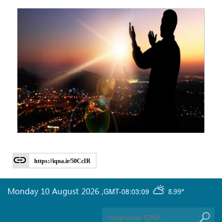
https://iqna.ir/50CcIR
Monday 10 August 2026
,
GMT-08:03:09
8.99°