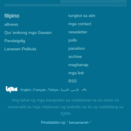
filipino
tungkol sa atin
mga contact
allnews
newsletter
Qur’anikong mga Gawain
polls
Pandaigdig
panahon
Larawan-Pelikula
archive
maghanap
mga link
RSS
.
.
.
.
فارسی
العربیة
English
Français
Türkçe
Ang lahat ng mga karapatan sa intelektwal na ari-arian na
nananatili sa mga nilalaman ng website na ito ay nabibilang sa
IQNA
" Iransamaneh "
Pinatatakbo ng: