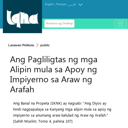
.
.
English
Français
فارسی
Bersiyon ng Desktop
باز
و
سته
ردن
Larawan-Pelikula
public
منو
Ang Pagliligtas ng mga
Alipin mula sa Apoy ng
Impiyerno sa Araw ng
Arafah
Ang Banal na Propeta (SKNK) ay nagsabi: "Ang Diyos ay
hindi nagpapalaya sa Kanyang mga alipin mula sa apoy ng
impiyerno sa anumang araw katulad ng Araw ng Arafah."
[Sahih Muslim; Tomo 4, pahina 107]